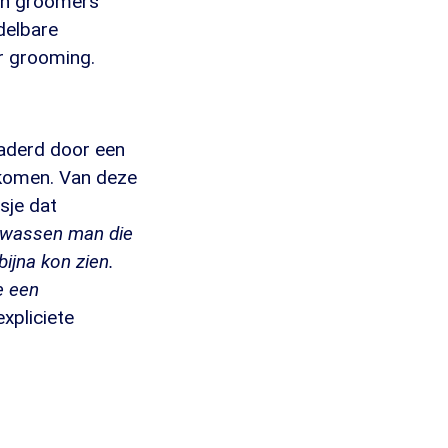
van groomers
delbare
er grooming.
naderd door een
rkomen. Van deze
sje dat
lwassen man die
ijna kon zien.
e een
xpliciete