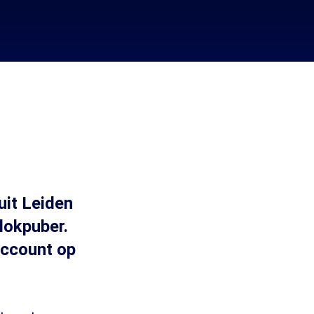
uit Leiden
lokpuber.
account op