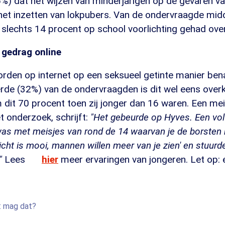
%) dat het wijzen van minderjarigen op de gevaren 
 het inzetten van lokpubers. Van de ondervraagde mid
 slechts 14 procent op school voorlichting gehad ov
 gedrag online
orden op internet op een seksueel getinte manier be
rde (32%) van de ondervraagden is dit wel eens ove
dit 70 procent toen zij jonger dan 16 waren. Een mei
 onderzoek, schrijft:
"Het gebeurde op Hyves. Een vo
was met meisjes van rond de 14 waarvan je de borsten b
icht is mooi, mannen willen meer van je zien' en stuurd
"
Lees
hier
meer ervaringen van jongeren. Let op: e
: mag dat?