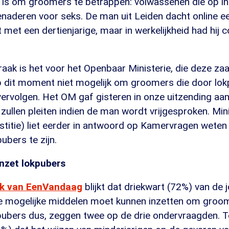
n is om groomers te betrappen: volwassenen die op in
naderen voor seks. De man uit Leiden dacht online ee
et een dertienjarige, maar in werkelijkheid had hij 
aak is het voor het Openbaar Ministerie, die deze zaa
op dit moment niet mogelijk om groomers die door lok
ervolgen. Het OM gaf gisteren in onze uitzending aa
 zullen pleiten indien de man wordt vrijgesproken. Min
ustitie) liet eerder in antwoord op Kamervragen weten
ubers te zijn.
nzet lokpubers
k van EenVandaag
blijkt dat driekwart (72%) van de 
alle mogelijke middelen moet kunnen inzetten om groo
pubers dus, zeggen twee op de drie ondervraagden. 