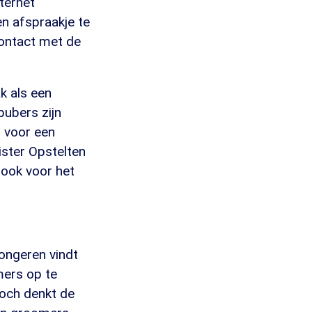
ternet
n afspraakje te
contact met de
k als een
pubers zijn
n voor een
ister Opstelten
 ook voor het
jongeren vindt
mers op te
Toch denkt de