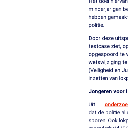
Het doel hierva
minderjarigen be
hebben gemaakt m
politie.
Door deze uitspr
testcase ziet, 
opgespoord te v
wetswijziging te
(Veiligheid en J
inzetten van lokp
Jongeren voor i
Uit
onderzoe
dat de politie 
sporen. Ook lok