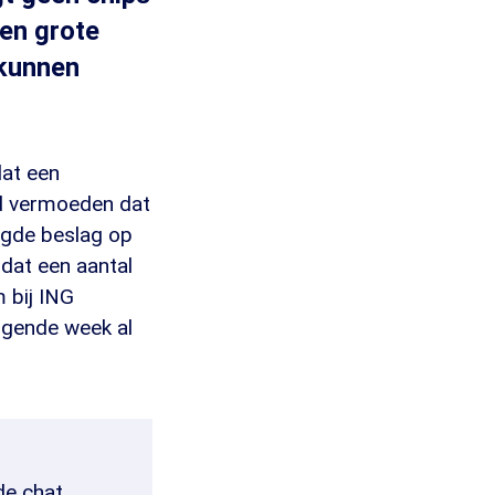
een grote
 kunnen
dat een
ad vermoeden dat
egde beslag op
 dat een aantal
 bij ING
olgende week al
de chat.