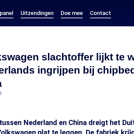
epanel
Uitzendingen
Doe mee
Contact
swagen slachtoffer lijkt te
rlands ingrijpen bij chipbed
a
6
 tussen Nederland en China dreigt het Dui
Volkswagen plat te leggen. De fabriek krij