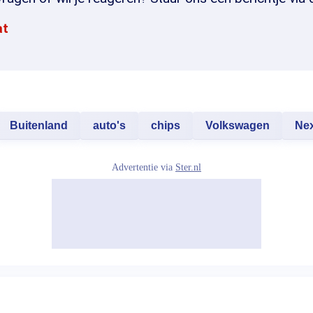
at
Buitenland
auto's
chips
Volkswagen
Nex
Advertentie via
Ster.nl