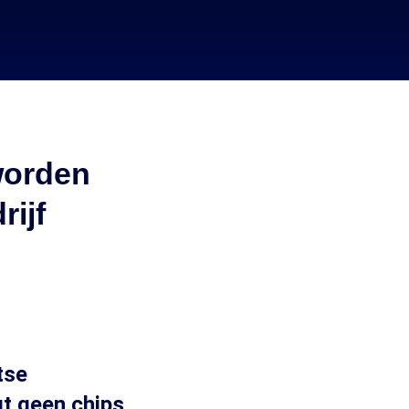
 worden
rijf
tse
gt geen chips