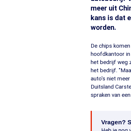
meer uit Chi
kans is dat 
worden.
De chips komen 
hoofdkantoor in
het bedrijf weg
het bedrijf. "Ma
auto's niet mee
Duitsland Carste
spraken van een
Vragen? S
Heb je nog v