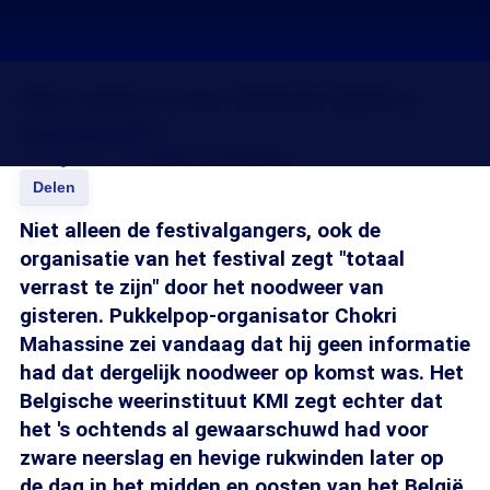
Hoe veilig is een festival tijdens
noodweer?
19 aug 2011, 18:18
Marc Schrikkema
Delen
Niet alleen de festivalgangers, ook de
organisatie van het festival zegt "totaal
verrast te zijn" door het noodweer van
gisteren. Pukkelpop-organisator Chokri
Mahassine zei vandaag dat hij geen informatie
had dat dergelijk noodweer op komst was. Het
Belgische weerinstituut KMI zegt echter dat
het 's ochtends al gewaarschuwd had voor
zware neerslag en hevige rukwinden later op
de dag in het midden en oosten van het België.