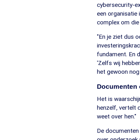
cybersecurity-ex
een organisatie 
complex om die a
"En je ziet dus o
investeringskrac
fundament. En d
'Zelfs wij hebb
het gewoon nog n
Documenten o
Het is waarschi
henzelf, vertelt
weet over hen."
De documenten di
over onderzoek n