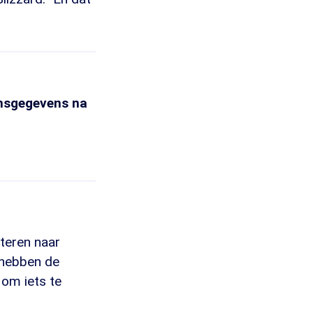
onsgegevens na
teren naar
d hebben de
 om iets te