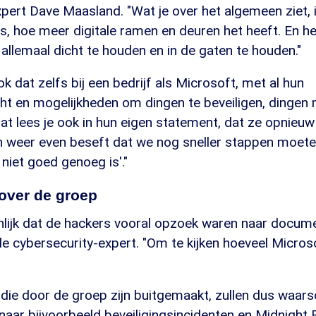
pert Dave Maasland. "Wat je over het algemeen ziet, 
is, hoe meer digitale ramen en deuren het heeft. En het
llemaal dicht te houden en in de gaten te houden."
ok dat zelfs bij een bedrijf als Microsoft, met al hun
ht en mogelijkheden om dingen te beveiligen, dingen 
at lees je ook in hun eigen statement, dat ze opnieu
en weer even beseft dat we nog sneller stappen moe
iet goed genoeg is'."
ver de groep
jnlijk dat de hackers vooral opzoek waren naar docum
 de cybersecurity-expert. "Om te kijken hoeveel Microso
e door de groep zijn buitgemaakt, zullen dus waarsch
aar bijvoorbeeld beveiligingsincidenten en Midnight B