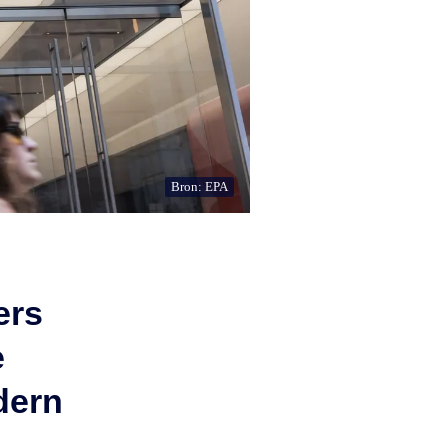
Bron: EPA
ers
e
dern