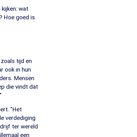
kijken: wat
e? Hoe goed is
zoals tijd en
r ook in hun
anders. Mensen
ep die vindt dat
"
ert. "Het
le verdediging
drijf ter wereld
allemaal een