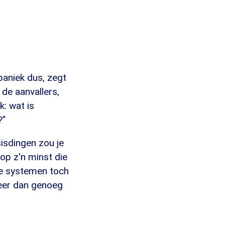
paniek dus, zegt
 de aanvallers,
k: wat is
?"
isdingen zou je
 op z'n minst die
 je systemen toch
meer dan genoeg