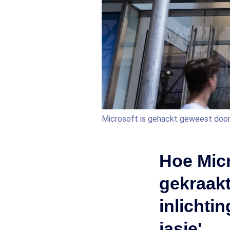
Microsoft is gehackt geweest door
Hoe Mic
gekraakt
inlichti
jasje'