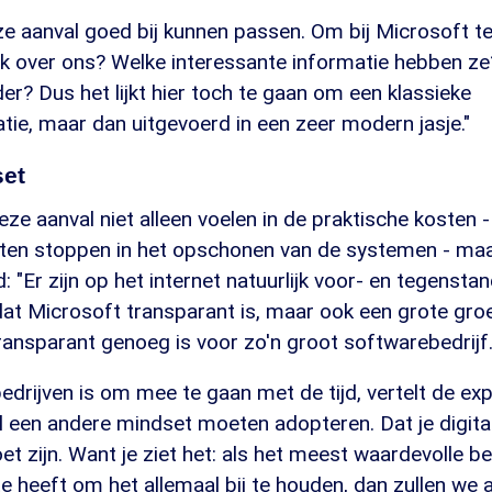
e aanval goed bij kunnen passen. Om bij Microsoft te 
ijk over ons? Welke interessante informatie hebben z
r? Dus het lijkt hier toch te gaan om een klassieke
atie, maar dan uitgevoerd in een zeer modern jasje."
et
eze aanval niet alleen voelen in de praktische kosten - 
ten stoppen in het opschonen van de systemen - maa
 "Er zijn op het internet natuurlijk voor- en tegenst
jn dat Microsoft transparant is, maar ook een grote gro
ransparant genoeg is voor zo'n groot softwarebedrijf.
bedrijven is om mee te gaan met de tijd, vertelt de exp
een andere mindset moeten adopteren. Dat je digita
t zijn. Want je ziet het: als het meest waardevolle be
ite heeft om het allemaal bij te houden, dan zullen we 