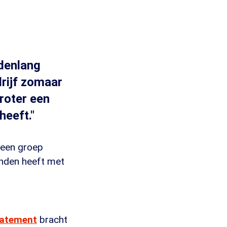
ndenlang
drijf zomaar
roter een
heeft."
s een groep
anden heeft met
tatement
bracht