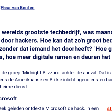
3
Fleur van Benten
s werelds grootste techbedrijf, was maa
d door hackers. Hoe kan dat zo'n groot be
zonder dat iemand het doorheeft? "Hoe g
is, hoe meer digitale ramen en deuren het 
it de groep 'Midnight Blizzard' achter de aanval. Dat i
gens de Amerikaanse en Britse inlichtingendiensten b
heime dienst.
crosoft
ek geleden ontdekte Microsoft de hack. In een
s