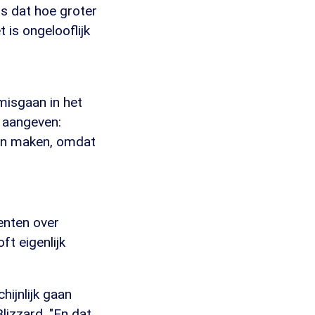
is dat hoe groter
 is ongelooflijk
misgaan in het
w aangeven:
ten maken, omdat
enten over
ft eigenlijk
ijnlijk gaan
lizzard. "En dat