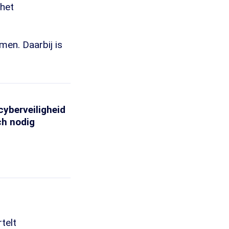
 het
men. Daarbij is
cyberveiligheid
ch nodig
rtelt