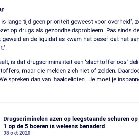
ar
is lange tijd geen prioriteit geweest voor overheid",
gezet op drugs als gezondheidsprobleem. Pas sinds d
 geweld en de liquidaties kwam het besef dat het s
t."
t, is dat drugscriminaliteit een 'slachtofferloos' del
htoffers, maar die melden zich niet of zelden. Daardoor
We spreken dan van 'haaldelicten'. Je moet je inspan
Drugscriminelen azen op leegstaande schuren op 
1 op de 5 boeren is weleens benaderd
08 okt 2020