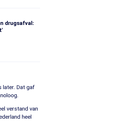
n drugsafval:
t'
later. Dat gaf
inoloog.
eel verstand van
ederland heel