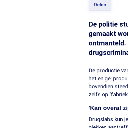
Delen
De politie s
gemaakt word
ontmanteld.
drugscrimina
De productie van
het enige: prod
bovendien steeds
zelfs op 'fabriek
'Kan overal zi
Drugslabs kun j
plekken aantref