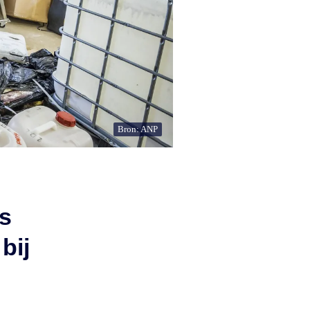
Bron: ANP
s
bij