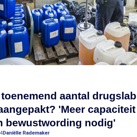
 toenemend aantal drugslab
angepakt? 'Meer capaciteit 
en bewustwording nodig'
44
Daniëlle Rademaker