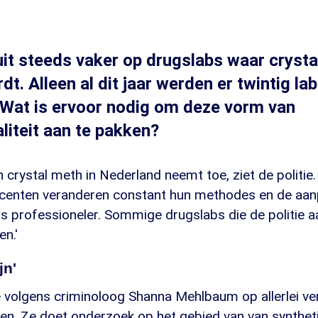
tuit steeds vaker op drugslabs waar cryst
t. Alleen al dit jaar werden er twintig la
 Wat is ervoor nodig om deze vorm van
liteit aan te pakken?
 crystal meth in Nederland neemt toe, ziet de politie.
ucenten veranderen constant hun methodes en de aa
 professioneler. Sommige drugslabs die de politie aan
en.'
jn'
e volgens criminoloog Shanna Mehlbaum op allerlei ve
fen. Ze doet onderzoek op het gebied van van synthet