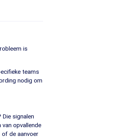
robleem is
pecifieke teams
wording nodig om
 Die signalen
n van opvallende
s of de aanvoer