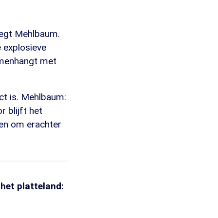
 zegt Mehlbaum.
e explosieve
amenhangt met
ict is. Mehlbaum:
 blijft het
nen om erachter
het platteland: