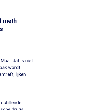
al meth
bs
 Maar dat is niet
npak wordt
treft, lijken
rschillende
ische drugs,