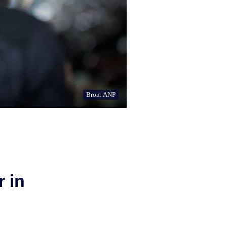
Bron: ANP
r in