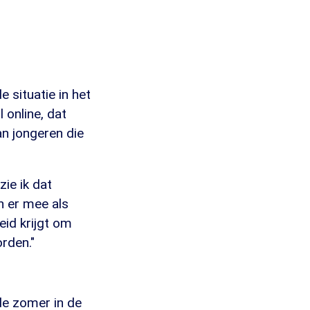
situatie in het
l online, dat
n jongeren die
ie ik dat
n er mee als
id krijgt om
orden."
de zomer in de