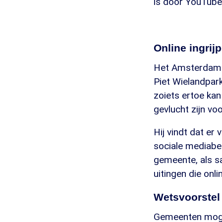
is door YouTube
Online ingrij
Het Amsterdamse
Piet Wielandpark 
zoiets ertoe ka
gevlucht zijn vo
Hij vindt dat er
sociale mediabed
gemeente, als s
uitingen die onl
Wetsvoorstel
Gemeenten mogen