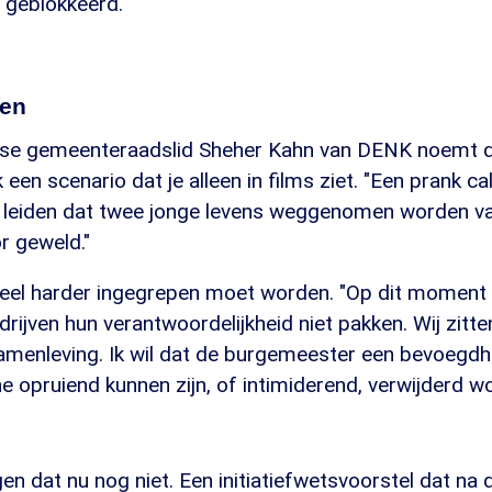
 geblokkeerd.
pen
 gemeenteraadslid Sheher Kahn van DENK noemt de 
een scenario dat je alleen in films ziet. "Een prank cal
n leiden dat twee jonge levens weggenomen worden va
or geweld."
 veel harder ingegrepen moet worden. "Op dit moment z
rijven hun verantwoordelijkheid niet pakken. Wij zitte
amenleving. Ik wil dat de burgemeester een bevoegdhe
ine opruiend kunnen zijn, of intimiderend, verwijderd w
 dat nu nog niet. Een initiatiefwetsvoorstel dat na 