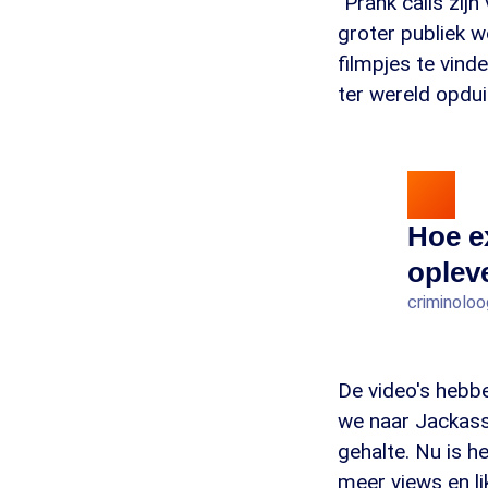
"Prank calls zijn
groter publiek w
filmpjes te vind
ter wereld opdui
Hoe e
opleve
criminoloo
De video's hebb
we naar Jackass
gehalte. Nu is h
meer views en li