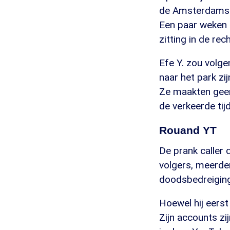
de Amsterdamse 
Een paar weken 
zitting in de rec
Efe Y. zou volge
naar het park z
Ze maakten geen 
de verkeerde tijd
Rouand YT
De prank caller 
volgers, meerder
doodsbedreiginge
Hoewel hij eerst
Zijn accounts zi