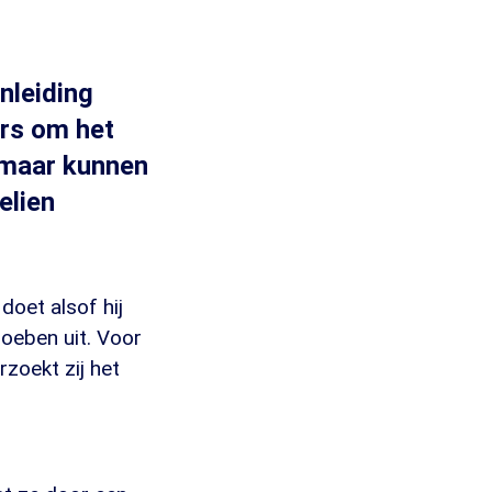
nleiding
ers om het
, maar kunnen
elien
doet alsof hij
Hoeben uit. Voor
zoekt zij het