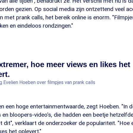
 van alle tijden", benadrukt ze. Het verschil met nu is 
orden gezien. Op social media zijn ontzettend veel a
en met prank calls, het bereik online is enorm. "Filmpj
ken en eindeloos rondzingen."
xtremer, hoe meer views en likes het
rt.
g Evelien Hoeben over filmpjes van prank calls
en een hoge entertainmentwaarde, zegt Hoeben. "In d
 en bloopers-video's, die hadden een beetje hetzelf
et dit", verklaart de onderzoeker de populariteit. "Hoe
kes het oplevert."