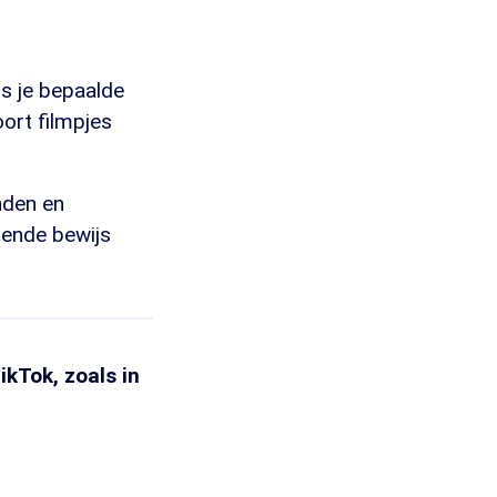
s je bepaalde
oort filmpjes
nden en
oende bewijs
kTok, zoals in