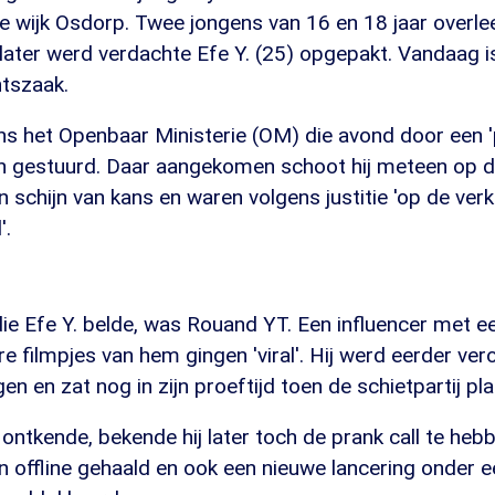
wijk Osdorp. Twee jongens van 16 en 18 jaar overlee
later werd verdachte Efe Y. (25) opgepakt. Vandaag i
htszaak.
ns het Openbaar Ministerie (OM) die avond door een 'p
ijn gestuurd. Daar aangekomen schoot hij meteen op d
schijn van kans en waren volgens justitie 'op de verk
'.
die Efe Y. belde, was Rouand YT. Een influencer met e
e filmpjes van hem gingen 'viral'. Hij werd eerder ve
n en zat nog in zijn proeftijd toen de schietpartij pl
 ontkende, bekende hij later toch de prank call te heb
jn offline gehaald en ook een nieuwe lancering onder