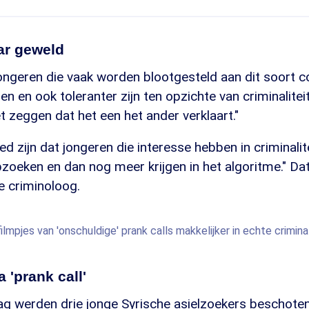
ar geweld
ongeren die vaak worden blootgesteld aan dit soort c
gen en ook toleranter zijn ten opzichte van criminaliteit"
et zeggen dat het een het ander verklaart."
ed zijn dat jongeren die interesse hebben in criminalit
zoeken en dan nog meer krijgen in het algoritme." Da
e criminoloog.
lmpjes van 'onschuldige' prank calls makkelijker in echte criminal
a 'prank call'
g werden drie jonge Syrische asielzoekers beschoten 