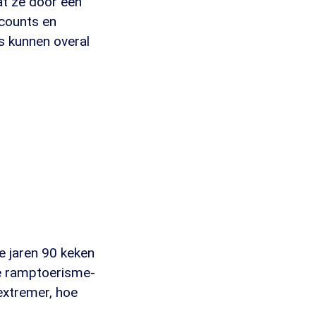
dat ze door een
ccounts en
es kunnen overal
e jaren 90 keken
de ramptoerisme-
 extremer, hoe