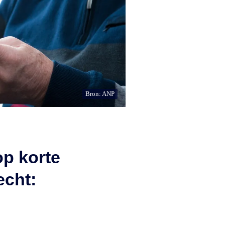
Bron: ANP
p korte
echt: