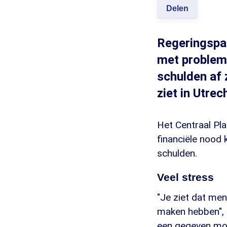
Delen
Regeringspar
met problema
schulden af 
ziet in Utrec
Het Centraal Pl
financiële nood
schulden.
Veel stress
"Je ziet dat me
maken hebben", 
een gegeven mom