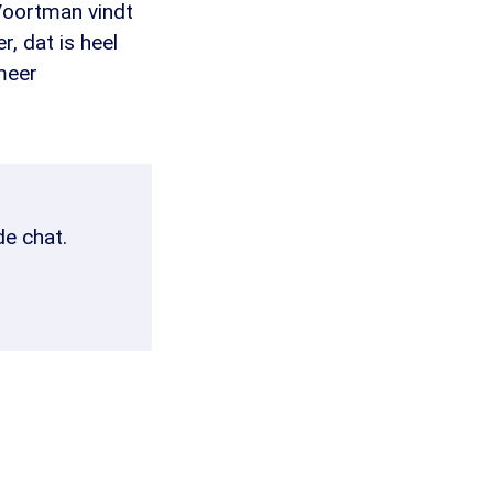
Voortman vindt
, dat is heel
meer
de chat.