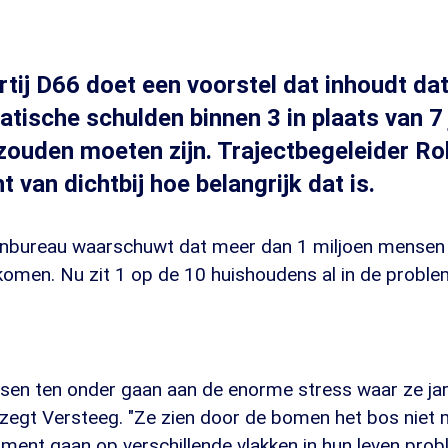
tij D66 doet een voorstel dat inhoudt d
tische schulden binnen 3 in plaats van 7 
zouden moeten zijn. Trajectbegeleider Ro
ht van dichtbij hoe belangrijk dat is.
anbureau waarschuwt dat meer dan 1 miljoen mensen di
 komen. Nu zit 1 op de 10 huishoudens al in de probl
nsen ten onder gaan aan de enorme stress waar ze ja
zegt Versteeg. "Ze zien door de bomen het bos niet 
ent gaan op verschillende vlakken in hun leven prob