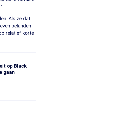
"
en. Als ze dat
rieven belanden
op relatief korte
eit op Black
e gaan