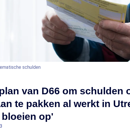
lematische schulden
plan van D66 om schulden o
aan te pakken al werkt in Utr
bloeien op'
3