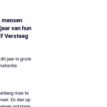
at mensen
jaar van hun
lf Versteeg
t jaar in grote
ematische
renlang mee te
meer. En dan op
lemen ontstaan.