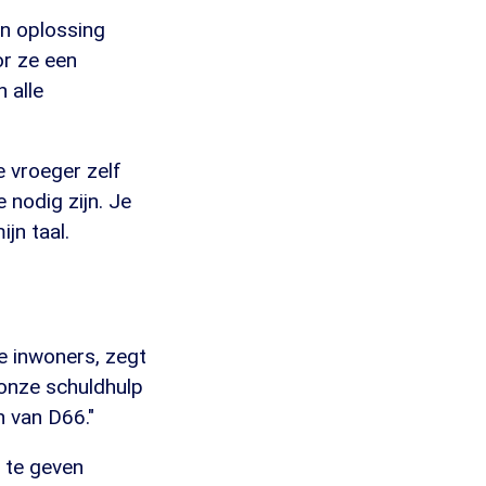
en oplossing
or ze een
 alle
 vroeger zelf
nodig zijn. Je
jn taal.
de inwoners, zegt
onze schuldhulp
n van D66."
d te geven