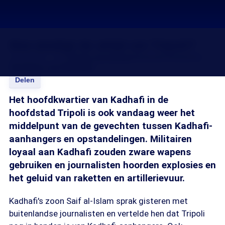
Hoe eindigt de strijd om Tripoli?
23 aug 2011, 18:24
Guido Vermeulen
Channah Durlacher
Henriette van Rijsingen
Delen
Het hoofdkwartier van Kadhafi in de
hoofdstad Tripoli is ook vandaag weer het
middelpunt van de gevechten tussen Kadhafi-
aanhangers en opstandelingen. Militairen
loyaal aan Kadhafi zouden zware wapens
gebruiken en journalisten hoorden explosies en
het geluid van raketten en artillerievuur.
Kadhafi's zoon Saif al-Islam sprak gisteren met
buitenlandse journalisten en vertelde hen dat Tripoli