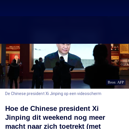
Bron: AFP
De Chinese president Xi Jinping op een videoscherm
Hoe de Chinese president Xi
Jinping dit weekend nog meer
macht naar zich toetrekt (met