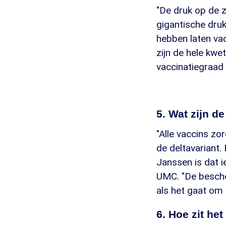
"De druk op de 
gigantische dru
hebben laten vac
zijn de hele kw
vaccinatiegraad 
5. Wat zijn d
"Alle vaccins z
de deltavariant.
Janssen is dat 
UMC. "De bescher
als het gaat om 
6. Hoe zit he