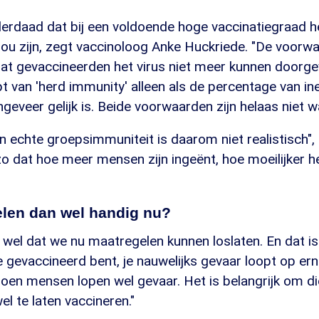
erdaad dat bij een voldoende hoge vaccinatiegraad he
zou zijn, zegt vaccinoloog Anke Huckriede. "De voorw
 dat gevaccineerden het virus niet meer kunnen doorg
t van 'herd immunity' alleen als de percentage van in
ngeveer gelijk is. Beide voorwaarden zijn helaas niet 
n echte groepsimmuniteit is daarom niet realistisch",
 zo dat hoe meer mensen zijn ingeënt, hoe moeilijker he
elen dan wel handig nu?
d wel dat we nu maatregelen kunnen loslaten. En dat 
je gevaccineerd bent, je nauwelijks gevaar loopt op ern
joen mensen lopen wel gevaar. Het is belangrijk om d
l te laten vaccineren."