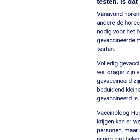
testen. Is dat
Vanavond horen 
andere de horec
nodig voor het b
gevaccineerde ma
testen.
Volledig gevacci
wel drager zijn 
gevaccineerd zij
beduidend kleine
gevaccineerd is 
Vaccinoloog Huc
krijgen kan er w
personen, maar o
is nog niet helem