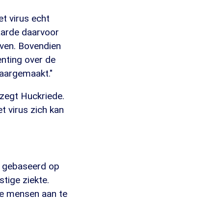
t virus echt
aarde daarvoor
even. Bovendien
enting over de
waargemaakt."
 zegt Huckriede.
t virus zich kan
is gebaseerd op
stige ziekte.
ie mensen aan te