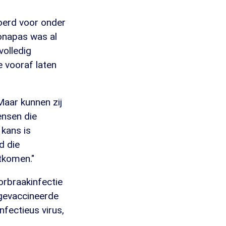
oerd voor onder
onapas was al
volledig
e vooraf laten
Maar kunnen zij
ensen die
 kans is
d die
htkomen."
orbraakinfectie
t-gevaccineerde
nfectieus virus,