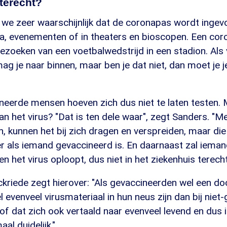
 terecht?
we zeer waarschijnlijk dat de coronapas wordt ingev
a, evenementen of in theaters en bioscopen. Een cor
ezoeken van een voetbalwedstrijd in een stadion. Als 
g je naar binnen, maar ben je dat niet, dan moet je j
neerde mensen hoeven zich dus niet te laten testen. 
van het virus? "Dat is ten dele waar", zegt Sanders. "M
n, kunnen het bij zich dragen en verspreiden, maar die
r als iemand gevaccineerd is. En daarnaast zal ieman
en het virus oploopt, dus niet in het ziekenhuis terec
kriede zegt hierover: "Als gevaccineerden wel een do
el evenveel virusmateriaal in hun neus zijn dan bij nie
f dat zich ook vertaald naar evenveel levend en dus i
aal duidelijk."