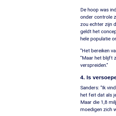
De hoop was ind
onder controle 
zou echter zijn
geldt het concep
hele populatie o
"Het bereiken va
"Maar het blijft
verspreiden."
4. Is versoep
Sanders: "Ik vin
het feit dat als 
Maar die 1,8 mil
moedigen zich we