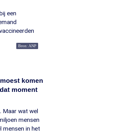
bij een
 iemand
evaccineerden
Bron: ANP
ad moest komen
s dat moment
n. Maar wat wel
8 miljoen mensen
el mensen in het