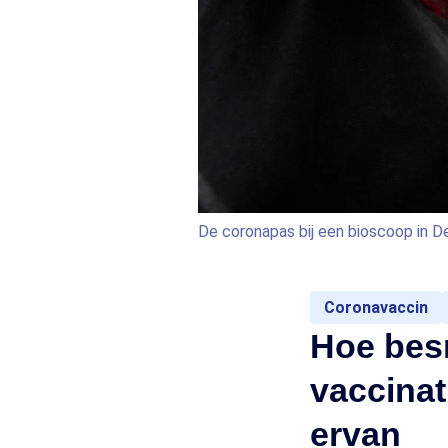
De coronapas bij een bioscoop in 
Coronavaccin
Hoe besm
vaccinat
ervan