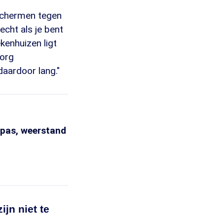
eschermen tegen
echt als je bent
kenhuizen ligt
zorg
daardoor lang."
apas, weerstand
jn niet te