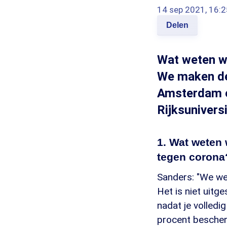
14 sep 2021, 16:2
Delen
Wat weten we
We maken de
Amsterdam e
Rijksunivers
1. Wat weten 
tegen corona
Sanders: "We we
Het is niet uitg
nadat je volledi
procent bescherm