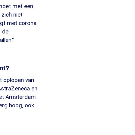
 moet met een
zich niet
ligt met corona
r de
llen."
ant?
t oplopen van
 AstraZeneca en
 het Amsterdam
 erg hoog, ook