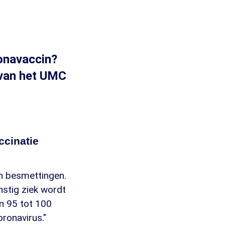
ronavaccin?
 van het UMC
ccinatie
an besmettingen.
rnstig ziek wordt
en 95 tot 100
ronavirus."