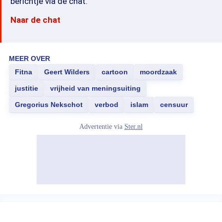
berichtje via de chat.
Naar de chat
MEER OVER
Fitna
Geert Wilders
cartoon
moordzaak
justitie
vrijheid van meningsuiting
Gregorius Nekschot
verbod
islam
censuur
Advertentie via
Ster.nl