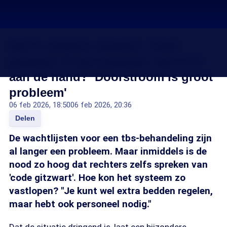
Het is volgens rechters 'code
gitzwart' in tbs-systeem: wat is er
aan de hand? 'Doorstroom is groot
probleem'
06 feb 2026, 18:50
06 feb 2026, 20:36
Delen
De wachtlijsten voor een tbs-behandeling zijn
al langer een probleem. Maar inmiddels is de
nood zo hoog dat rechters zelfs spreken van
'code gitzwart'. Hoe kon het systeem zo
vastlopen? "Je kunt wel extra bedden regelen,
maar hebt ook personeel nodig."