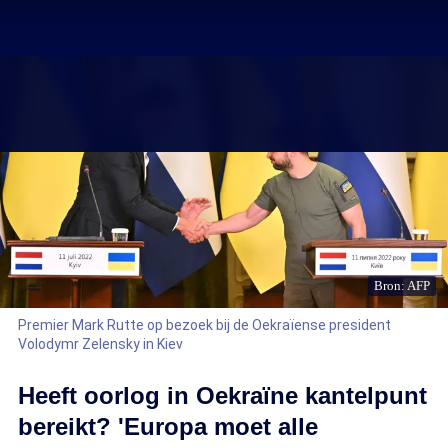
Bron: AFP
Premier Mark Rutte op bezoek bij de Oekraïense president
Volodymr Zelensky in Kiev
Heeft oorlog in Oekraïne kantelpunt
bereikt? 'Europa moet alle