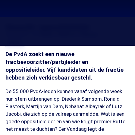
Gezocht: oppositieleider
28 feb 2012, 18:20
Marja Sol
Miriam Heijenga
Delen
De PvdA zoekt een nieuwe
fractievoorzitter/partijleider en
oppositieleider. Vijf kandidaten uit de fractie
hebben zich verkiesbaar gesteld.
De 55.000 PvdA-leden kunnen vanaf volgende week
hun stem uitbrengen op: Diederik Samsom, Ronald
Plasterk, Martijn van Dam, Nebahat Albayrak of Lutz
Jacobi, die zich op de valreep aanmeldde. Wat is een
goede oppositieleider en van wie krijgt premier Rutte
het meest te duchten? EenVandaag legt de