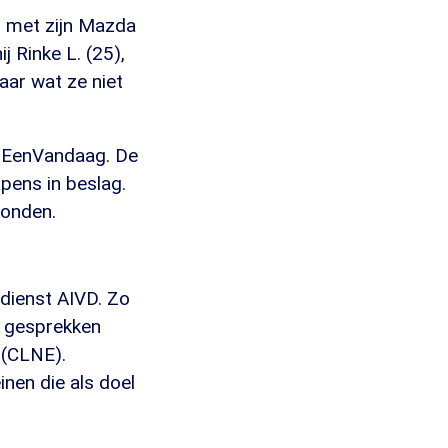
ar met zijn Mazda
j Rinke L. (25),
aar wat ze niet
or EenVandaag. De
pens in beslag.
vonden.
ndienst AIVD. Zo
e gesprekken
 (CLNE).
inen die als doel