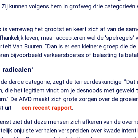
. Zij kunnen volgens hem in grofweg drie categorieën
 is verreweg het grootst en keert zich af van de same
afhankelijk leven, maar accepteren wel de 'spelregels' 
rtelt Van Buuren. "Dan is er een kleinere groep die de
geren bijvoorbeeld verkeersboetes of belasting te betal
 radicalen'
 de derde categorie, zegt de terreurdeskundige. "Dat i
n, die het legitiem vindt om je desnoods met geweld 
em." De AIVD maakt zich grote zorgen over de groeie
kt uit
een recent rapport
.
ienst ziet dat deze mensen zich afkeren van de overh
eitelijk onjuiste verhalen verspreiden over kwade intent