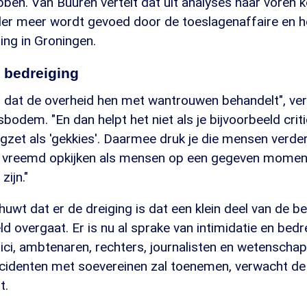
ben. Van Buuren vertelt dat uit analyses naar voren k
r meer wordt gevoed door de toeslagenaffaire en h
ing in Groningen.
n bedreiging
 dat de overheid hen met wantrouwen behandelt", vert
bodem. "En dan helpt het niet als je bijvoorbeeld criti
zet als 'gekkies'. Daarmee druk je die mensen verder
t vreemd opkijken als mensen op een gegeven moment
zijn."
wt dat er de dreiging is dat een klein deel van de b
ld overgaat. Er is nu al sprake van intimidatie en bed
tici, ambtenaren, rechters, journalisten en wetenscha
cidenten met soevereinen zal toenemen, verwacht de
t.