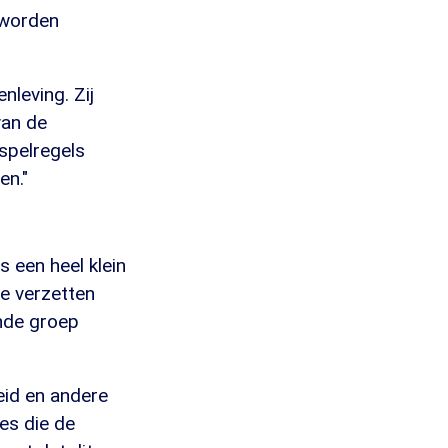
 worden
nleving. Zij
van de
 spelregels
en."
s een heel klein
te verzetten
nde groep
eid en andere
ies die de