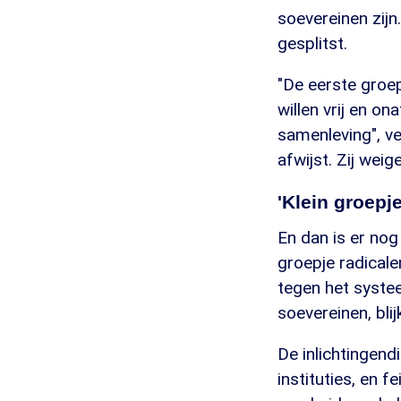
soevereinen zijn
gesplitst.
"De eerste groep
willen vrij en on
samenleving", ve
afwijst. Zij wei
'Klein groepje
En dan is er nog
groepje radicale
tegen het syste
soevereinen, blij
De inlichtingend
instituties, en f