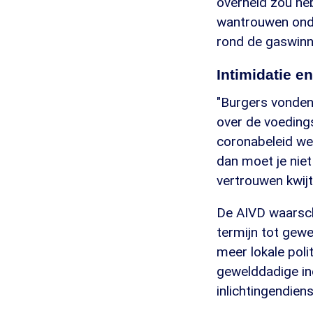
overheid zou heb
wantrouwen onde
rond de gaswinn
Intimidatie e
"Burgers vonden
over de voedings
coronabeleid weg
dan moet je nie
vertrouwen kwijt 
De AIVD waarschu
termijn tot gewe
meer lokale poli
gewelddadige in
inlichtingendiens