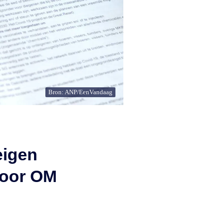
Bron: ANP/EenVandaag
eigen
door OM