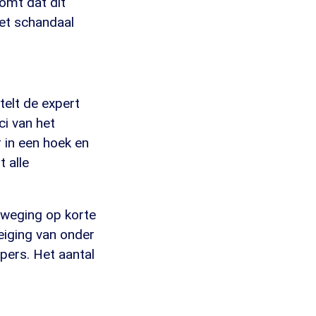
omt dat dit
et schandaal
elt de expert
ci van het
 in een hoek en
 alle
eweging op korte
reiging van onder
ppers. Het aantal