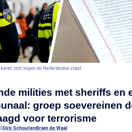
 keren zich tegen de Nederlandse staat
e milities met sheriffs en 
bunaal: groep soevereinen 
aagd voor terrorisme
30
Dirk Schouten
Bram de Waal