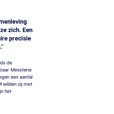
amenleving
ze zich. Een
ire precisie
."
nds de
baar Ministerie
egen een aantal
 wilden zij met
jn het