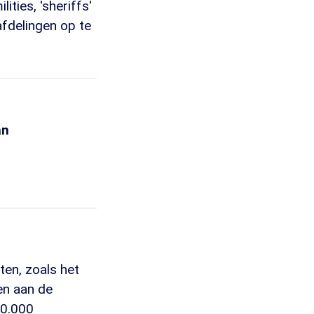
ties, 'sheriffs'
afdelingen op te
an
ten, zoals het
en aan de
10.000