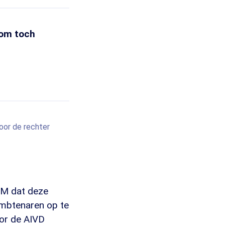
rom toch
oor de rechter
OM dat deze
mbtenaren op te
oor de AIVD