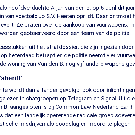
 als hoofdverdachte Arjan van den B. op 5 april dit ja
in van voetbalclub S.V. Heeten oprijdt. Daar ontmoet hi
levert. Ze praten over de aankoop van vuurwapens, m
e worden geobserveerd door een team van de politie.
rocesstukken uit het strafdossier, die zijn ingezien do
p heterdaad betrapt en de politie neemt vier vuurwa
 de woning van Van den B. nog vijf andere wapens ge
sheriff'
te wordt dan al langer gevolgd, ook door inlichtinge
gelezen in chatgroepen op Telegram en Signal. Uit di
den B. aangesloten is bij Common Law Nederland Earth
 is dat een landelijk opererende radicale groep soevere
stische misdrijven als doodslag en moord te plegen.