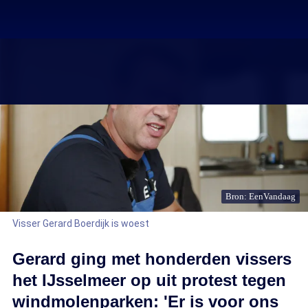
Bron: EenVandaag
Visser Gerard Boerdijk is woest
Gerard ging met honderden vissers
het IJsselmeer op uit protest tegen
windmolenparken: 'Er is voor ons