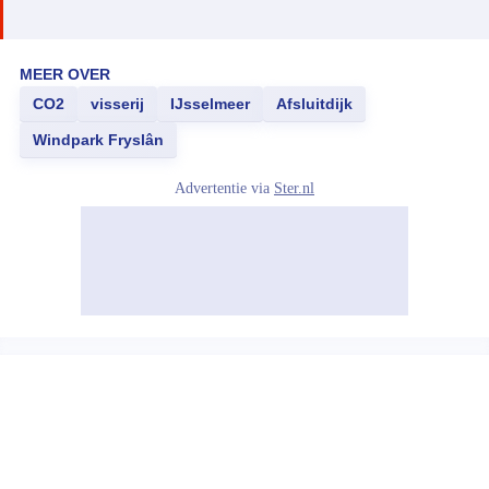
MEER OVER
CO2
visserij
IJsselmeer
Afsluitdijk
Windpark Fryslân
Advertentie via
Ster.nl