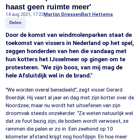
haast geen ruimte meer'
14 aug 2021, 17:23
Martijn Driessen
Bart Hettema
Delen
Door de komst van windmolenparken staat de
toekomst van vissers in Nederland op het spel,
zeggen honderden van hen die vandaag met
hun kotters het IJsselmeer op gingen om te
protesteren. "We zijn boos, van mij mag de
hele Afsluitdijk wel in de brand."
"We worden overal benadeeld", zegt visser Gerard
Boerdijk. Hij vaart al jaar en dag met zijn kotter over de
Noordzee, maar nu wordt het uitoefenen van zijn
droomvak steeds onzekerder. "Ze weten natuurlijk wel
dat ze fout bezig zijn; de bodem wordt verwoest, ze
rammen die palen er zo in. Een zeehond op 10
kilometer afstand krijgt nog hoofdpijn. En hoe meer