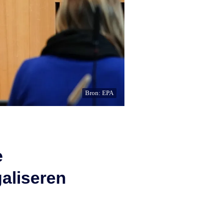
Bron: EPA
e
galiseren