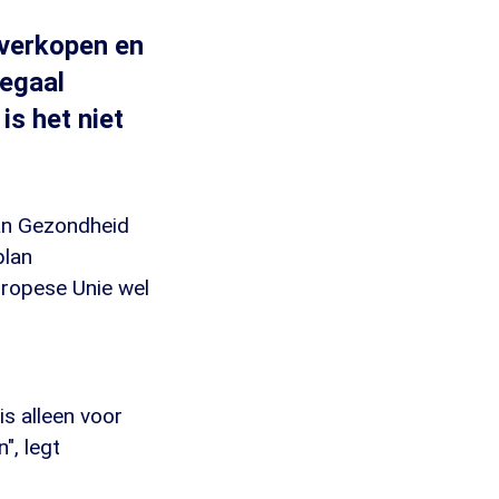
 verkopen en
legaal
is het niet
van Gezondheid
plan
uropese Unie wel
s alleen voor
", legt