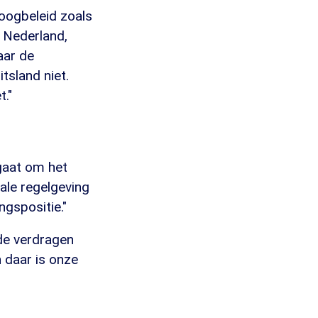
doogbeleid zoals
r Nederland,
aar de
itsland niet.
t."
 gaat om het
nale regelgeving
gspositie."
 de verdragen
 daar is onze