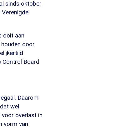
al sinds oktober
e Verenigde
 ooit aan
n houden door
ijkertijd
s Control Board
llegaal. Daarom
 dat wel
voor overlast in
en vorm van