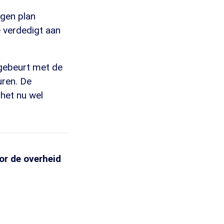
igen plan
e verdedigt aan
 gebeurt met de
uren. De
 het nu wel
oor de overheid