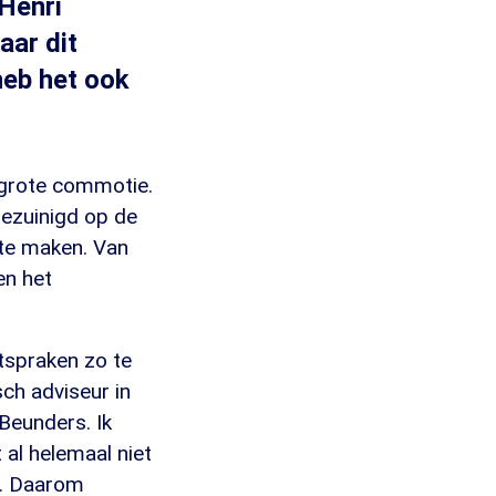
Henri
aar dit
heb het ook
t grote commotie.
ezuinigd op de
 te maken. Van
en het
spraken zo te
ch adviseur in
Beunders. Ik
 al helemaal niet
n. Daarom