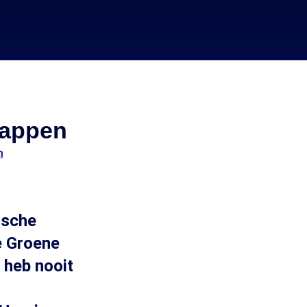
tappen
n
ische
e Groene
 heb nooit