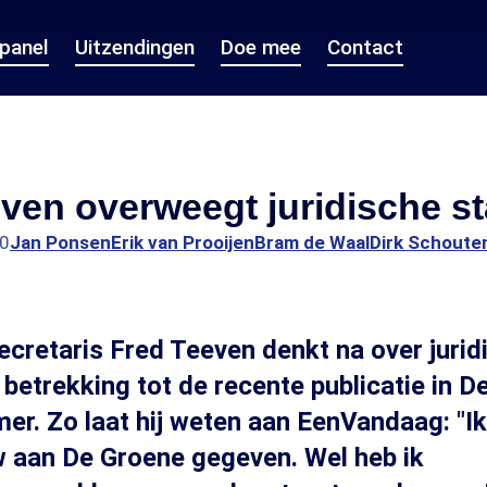
epanel
Uitzendingen
Doe mee
Contact
ven overweegt juridische s
00
Jan Ponsen
Erik van Prooijen
Bram de Waal
Dirk Schoute
cretaris Fred Teeven denkt na over jurid
betrekking tot de recente publicatie in D
. Zo laat hij weten aan EenVandaag: "Ik
w aan De Groene gegeven. Wel heb ik