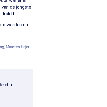
oor wat er in
 van de jongste
drukt hij.
warm worden om
ng, Maarten Hajer.
de chat.