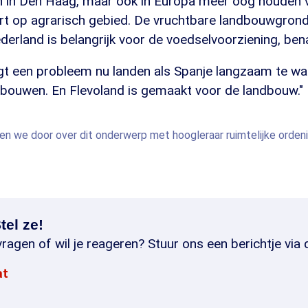
en in Den Haag, maar ook in Europa meer oog houden v
rt op agrarisch gebied. De vruchtbare landbouwgrond
derland is belangrijk voor de voedselvoorziening, bena
jgt een probleem nu landen als Spanje langzaam te 
bouwen. En Flevoland is gemaakt voor de landbouw."
ten we door over dit onderwerp met hoogleraar ruimtelijke ordeni
tel ze!
ragen of wil je reageren? Stuur ons een berichtje via 
at