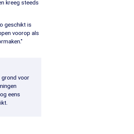
en kreeg steeds
o geschikt is
lopen voorop als
ormaken."
r grond voor
ningen
 nog eens
kt.