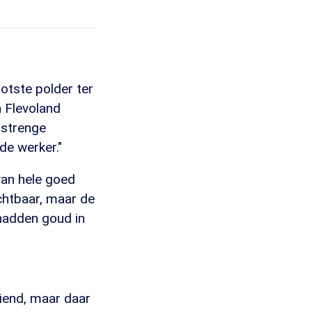
otste polder ter
n Flevoland
 strenge
de werker."
van hele goed
uchtbaar, maar de
hadden goud in
riend, maar daar