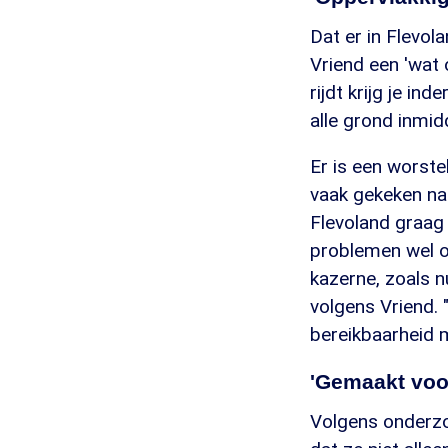
Dat er in Flevol
Vriend een 'wat o
rijdt krijg je in
alle grond inmid
Er is een worste
vaak gekeken naa
Flevoland graag h
problemen wel o
kazerne, zoals nu
volgens Vriend. 
bereikbaarheid 
'Gemaakt voo
Volgens onderzoe