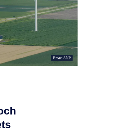
Bron: ANP
och
ets