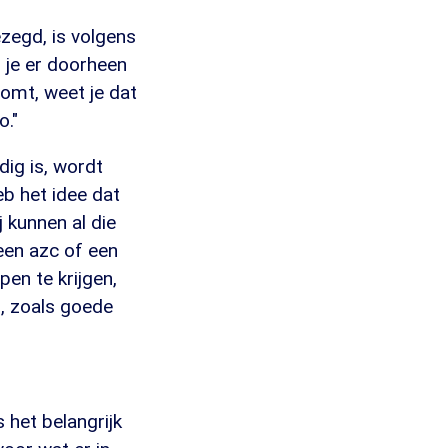
ezegd, is volgens
s je er doorheen
zoomt, weet je dat
o."
dig is, wordt
eb het idee dat
j kunnen al die
een azc of een
pen te krijgen,
n, zoals goede
 het belangrijk