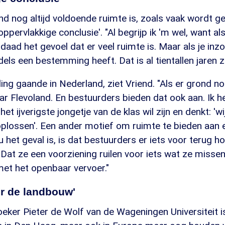
and nog altijd voldoende ruimte is, zoals vaak wordt g
ppervlakkige conclusie'. "Al begrijp ik 'm wel, want al
derdaad het gevoel dat er veel ruimte is. Maar als je in
dels een bestemming heeft. Dat is al tientallen jaren z
ling gaande in Nederland, ziet Vriend. "Als er grond no
r Flevoland. En bestuurders bieden dat ook aan. Ik h
et ijverigste jongetje van de klas wil zijn en denkt: 'wi
plossen'. Een ander motief om ruimte te bieden aan 
 het geval is, is dat bestuurders er iets voor terug ho
"Dat ze een voorziening ruilen voor iets wat ze misse
met het openbaar vervoer."
r de landbouw'
ker Pieter de Wolf van de Wageningen Universiteit is