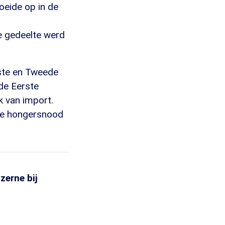
roeide op in de
e gedeelte werd
rste en Tweede
 de Eerste
 van import.
 De hongersnood
zerne bij