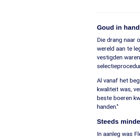
Goud in han
Die drang naar o
wereld aan te le
vestigden waren 
selectieprocedur
Al vanaf het beg
kwaliteit was, v
beste boeren kw
handen."
Steeds mind
In aanleg was F