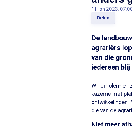
11 jan 2023, 07:0
Delen
De landbouwg
agrariërs lo
van die gron
iedereen blij
Windmolen- en z
kazerne met plek
ontwikkelingen. 
die van de agrari
Niet meer afh