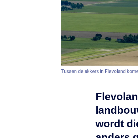
Tussen de akkers in Flevoland kom
Flevolan
landbou
wordt di
anders g