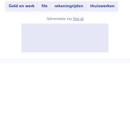
Geld en werk
file
rekeningrijden
thuiswerken
Advertentie via
Ster.nl