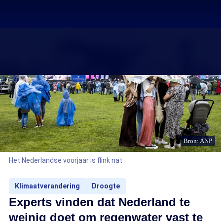
Bron: ANP
Het Nederlandse voorjaar is flink nat
Klimaatverandering
Droogte
Experts vinden dat Nederland te
weinig doet om regenwater vast te