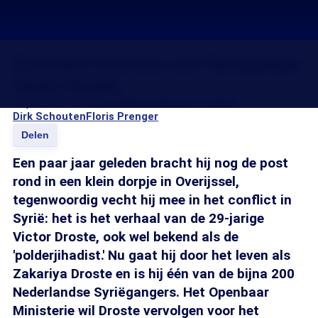
Exclusief interview met Syriëganger
Victor Droste
13 jul 2017, 18:15
Loes Bomers
Simone Tukker
Dirk Schouten
Floris Prenger
Delen
Een paar jaar geleden bracht hij nog de post
rond in een klein dorpje in Overijssel,
tegenwoordig vecht hij mee in het conflict in
Syrië: het is het verhaal van de 29-jarige
Victor Droste, ook wel bekend als de
'polderjihadist.' Nu gaat hij door het leven als
Zakariya Droste en is hij één van de bijna 200
Nederlandse Syriëgangers. Het Openbaar
Ministerie wil Droste vervolgen voor het