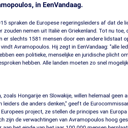
ramopoulos, in EenVandaag.
15 spraken de Europese regeringsleiders af dat de l
r zouden nemen uit Italië en Griekenland. Tot nu toe, 
ijn er slechts 1581 mensen door een andere lidstaat
g, vindt Avramopoulos. Hij zegt in EenVandaag: "alle le
bben een politieke, menselijke en juridische plicht o
sproken hebben. Alle landen moeten zo snel mogelij
zoals Hongarije en Slowakije, willen helemaal geen a
n leiders die anders denken," geeft de Eurocommissari
Europees project, ze stellen de principes van Europa 
ch zijn de verwachtingen van Avramopoulos hoog ge
 er aan het einde van het jaar 100 000 mensen herplaats