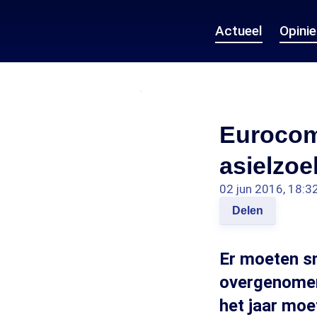
Actueel
Opini
Eurocom
asielzoe
02 jun 2016, 18:3
Delen
Er moeten sn
overgenomen
het jaar moe