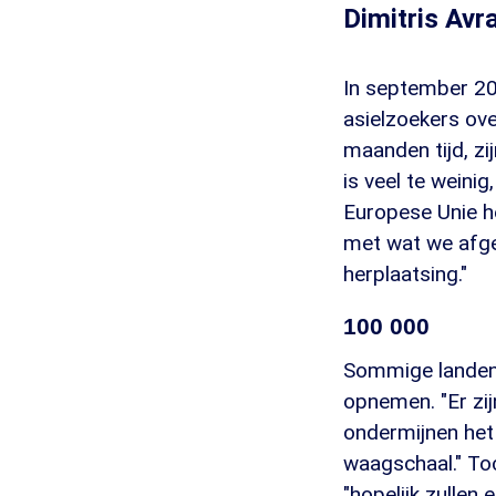
Dimitris Av
In september 20
asielzoekers ove
maanden tijd, z
is veel te weini
Europese Unie he
met wat we afge
herplaatsing."
100 000
Sommige landen, 
opnemen. "Er zij
ondermijnen het 
waagschaal." To
"hopelijk zullen