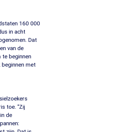
idstaten 160 000
dus in acht
 opgenomen. Dat
den van de
m te beginnen
k beginnen met
sielzoekers
s toe. "Zij
in de
spannen:
t zijn. Dat is