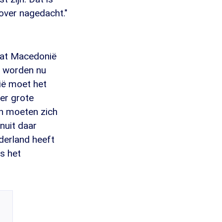
 over nagedacht."
adat Macedonië
n worden nu
lië moet het
er grote
n moeten zich
nuit daar
derland heeft
s het