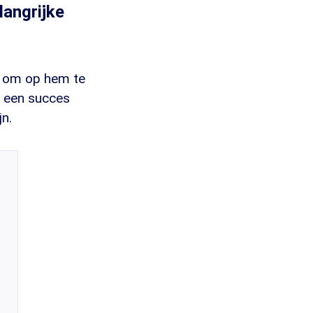
langrijke
p om op hem te
' een succes
jn.