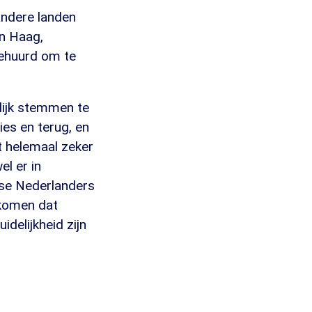
andere landen
en Haag,
ehuurd om te
lijk stemmen te
ies en terug, en
t helemaal zeker
l er in
se Nederlanders
rkomen dat
delijkheid zijn