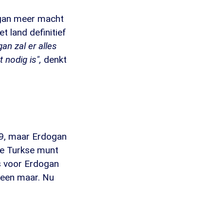
ogan meer macht
t land definitief
an zal er alles
 nodig is",
denkt
19, maar Erdogan
de Turkse munt
is voor Erdogan
leen maar. Nu