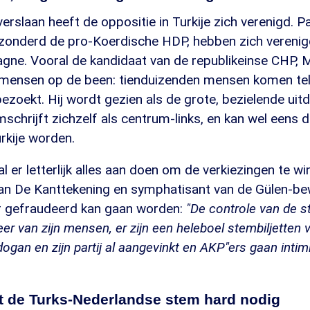
rslaan heeft de oppositie in Turkije zich verenigd. Par
gezonderd de pro-Koerdische HDP, hebben zich verenig
ne. Vooral de kandidaat van de republikeinse CHP, 
 mensen op de been: tienduizenden mensen komen te
 bezoekt. Hij wordt gezien als de grote, bezielende uit
schrijft zichzelf als centrum-links, en kan wel eens 
rkije worden.
 er letterlijk alles aan doen om de verkiezingen te w
an De Kanttekening en symphatisant van de Gülen-bew
r gefraudeerd kan gaan worden:
"De controle van de
er van zijn mensen, er zijn een heleboel stembiljetten
ogan en zijn partij al aangevinkt en AKP"ers gaan intimi
t de Turks-Nederlandse stem hard nodig