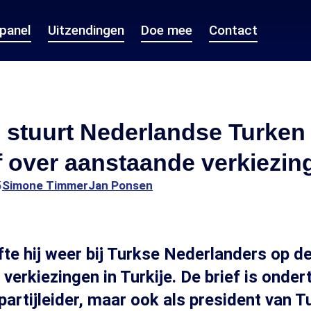
epanel
Uitzendingen
Doe mee
Contact
 stuurt Nederlandse Turken
f over aanstaande verkiezin
5
Simone Timmer
Jan Ponsen
te hij weer bij Turkse Nederlanders op d
 verkiezingen in Turkije. De brief is onde
artijleider, maar ook als president van Tur