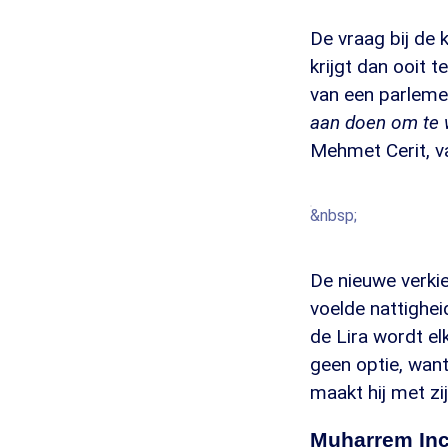
De vraag bij de
krijgt dan ooit t
van een parlemen
aan doen om te w
Mehmet Cerit, v
&nbsp;
De nieuwe verki
voelde nattighe
de Lira wordt el
geen optie, wan
maakt hij met zi
Muharrem Inc