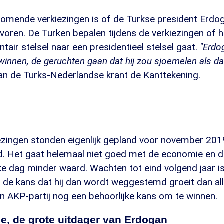
 komende verkiezingen is of de Turkse president Erd
evoren. De Turken bepalen tijdens de verkiezingen of he
tair stelsel naar een presidentieel stelsel gaat.
"Erdog
innen, de geruchten gaan dat hij zou sjoemelen als dat
an de Turks-Nederlandse krant de Kanttekening.
ezingen stonden eigenlijk gepland voor november 20
id. Het gaat helemaal niet goed met de economie en 
ke dag minder waard. Wachten tot eind volgend jaar 
t de kans dat hij dan wordt weggestemd groeit dan al
jn AKP-partij nog een behoorlijke kans om te winnen.
e, de grote uitdager van Erdogan