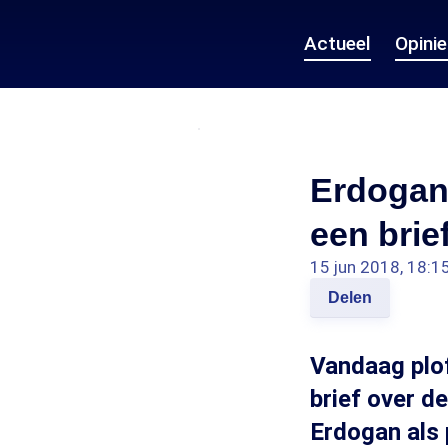
Actueel
Opini
Erdogan
een brie
15 jun 2018, 18:1
Delen
Vandaag plof
brief over de
Erdogan als p