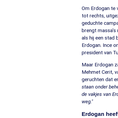
Om Erdogan te ve
tot rechts, uit
geduchte campag
brengt massa's
als hij een stad
Erdogan. Ince om
president van Tu
Maar Erdogan zal
Mehmet Cerit, v
geruchten dat e
staan onder behe
de vakjes van Erd
weg."
Erdogan heef