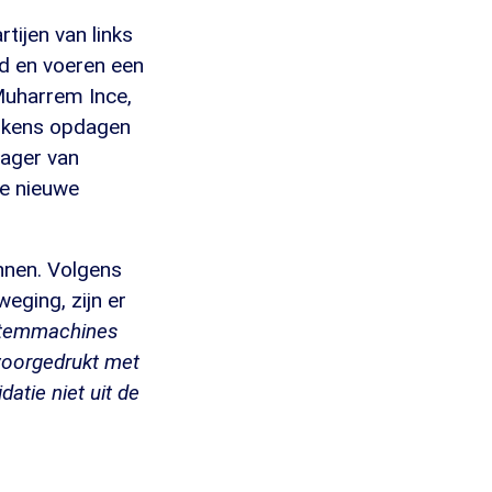
tijen van links
d en voeren een
Muharrem Ince,
lkens opdagen
dager van
de nieuwe
innen. Volgens
eging, zijn er
 stemmachines
 voorgedrukt met
datie niet uit de