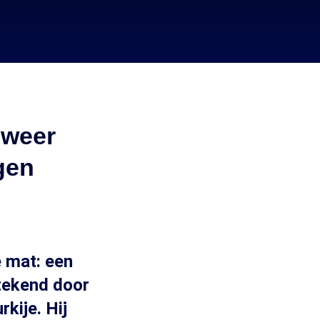
 weer
gen
e mat: een
rtekend door
kije. Hij