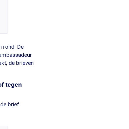
n rond. De
e ambassadeur
kt, de brieven
of tegen
de brief