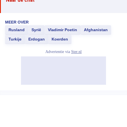
Naar de chat
MEER OVER
Rusland
Syrië
Vladimir Poetin
Afghanistan
Turkije
Erdogan
Koerden
Advertentie via
Ster.nl