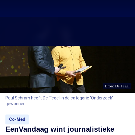
Bron: De Tegel
Paul Schram heeft De Tegel in de categorie 'Onderzoek'
gewonnen
Co-Med
EenVandaag wint journalistieke