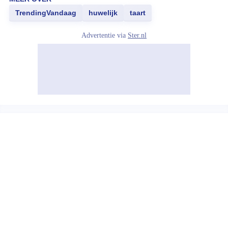
TrendingVandaag
huwelijk
taart
Advertentie via
Ster.nl