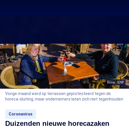
Bron: ANP
Vorige maand werd op terrassen geprotesteerd tegen de
horeca-sluiting, maar ondernemers laten zich niet tegenhouden
Coronavirus
Duizenden nieuwe horecazaken