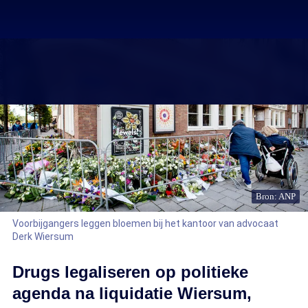
Bron: ANP
Voorbijgangers leggen bloemen bij het kantoor van advocaat
Derk Wiersum
Drugs legaliseren op politieke
agenda na liquidatie Wiersum,