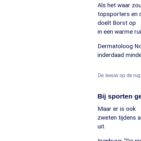
Als het waar zou
topsporters en d
doelt Borst op
in een warme ru
Dermatoloog Norb
inderdaad minde
De leeuw op de ru
Bij sporten g
Maar er is ook
zweten tijdens a
uit.
Ipenburg: "De n