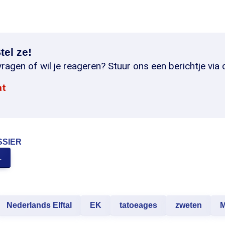
tel ze!
ragen of wil je reageren? Stuur ons een berichtje via 
at
SSIER
1
Nederlands Elftal
EK
tatoeages
zweten
M