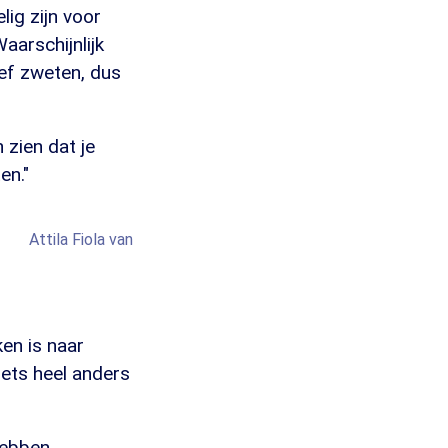
ig zijn voor
aarschijnlijk
ief zweten, dus
 zien dat je
en."
NP
Attila Fiola van Hongarije
ken is naar
iets heel anders
hebben