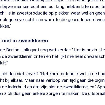
bij ze mensen echt een uur lang hebben laten sporten
chil is in zweetproductie op plekken waar wel en gee
r ook geen verschil is in warmte die geproduceerd wor
kken."
niet in zweetklieren
e Berthe Halk gaat nog wat verder: "Het is onzin. H
in de zweetklieren zitten en het lijkt me heel onwaarschi
uit."
ld dan niet zover? "Het komt natuurlijk wel in de buur
ht bij elkaar. Maar naar verloop van tijd gaan die pigm
in de lederhuid en dat zijn niet de zweetkliercellen." S
n zich dus geen enkele zorgen te maken. De uitspra