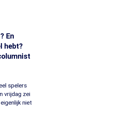
n? En
l hebt?
columnist
eel spelers
 vrijdag zei
igenlijk niet