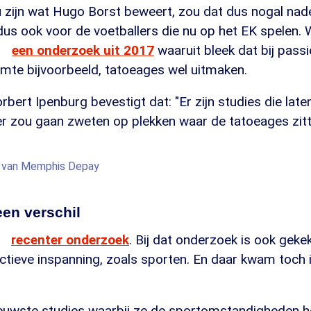
 zijn wat Hugo Borst beweert, zou dat dus nogal nadel
us ook voor de voetballers die nu op het EK spelen. W
een onderzoek uit 2017
waaruit bleek dat bij pass
imte bijvoorbeeld, tatoeages wel uitmaken.
ert Ipenburg bevestigt dat: "Er zijn studies die laten
r zou gaan zweten op plekken waar de tatoeages zitt
Bron: A
g van Memphis Depay
een verschil
recenter onderzoek
. Bij dat onderzoek is ook geke
ctieve inspanning, zoals sporten. En daar kwam toch 
ieuwste studies waarbij ze de sportomstandigheden 