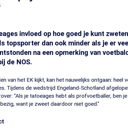
5
ages invloed op hoe goed je kunt zwete
als topsporter dan ook minder als je er vee
ontstonden na een opmerking van voetbal
ij de NOS.
en van het EK kijkt, kan het nauwelijks ontgaan: heel v
s. Tijdens de wedstrijd Engeland-Schotland afgelopen
er: "Als je tatoeages hebt als profvoetballer, ben je e
bezig, want je zweet daardoor niet goed."
ct