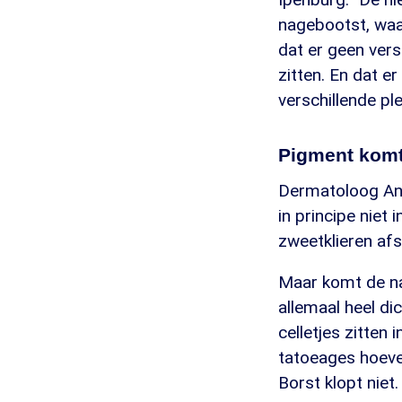
nagebootst, waar
dat er geen vers
zitten. En dat e
verschillende ple
Pigment komt 
Dermatoloog Ann
in principe niet 
zweetklieren afsl
Maar komt de naa
allemaal heel dic
celletjes zitten 
tatoeages hoeve
Borst klopt niet.