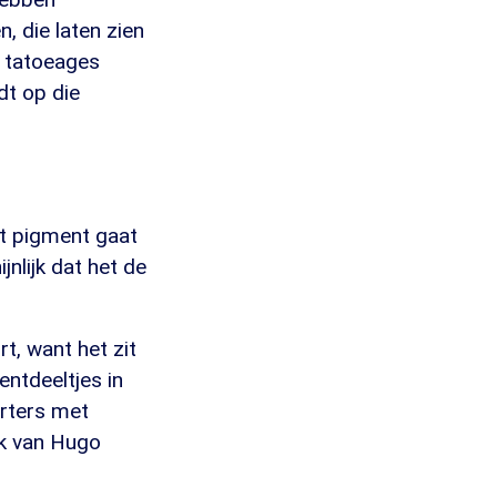
, die laten zien
n tatoeages
dt op die
et pigment gaat
jnlijk dat het de
t, want het zit
entdeeltjes in
porters met
ak van Hugo