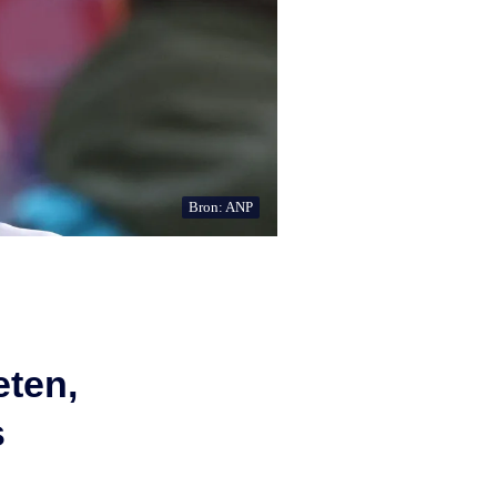
Bron: ANP
eten,
s