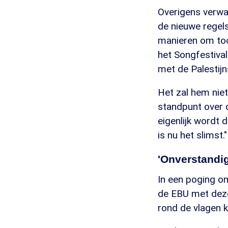
Overigens verwa
de nieuwe regels
manieren om toch
het Songfestiva
met de Palestijn
Het zal hem nie
standpunt over de
eigenlijk wordt 
is nu het slimst."
'Onverstandig
In een poging o
de EBU met deze
rond de vlagen kr