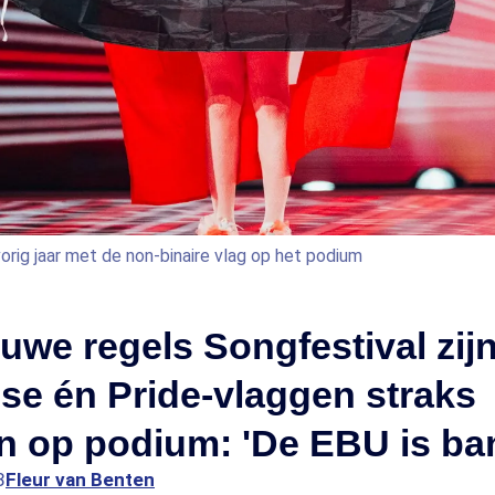
rig jaar met de non-binaire vlag op het podium
uwe regels Songfestival zij
nse én Pride-vlaggen straks
n op podium: 'De EBU is ba
8
Fleur van Benten