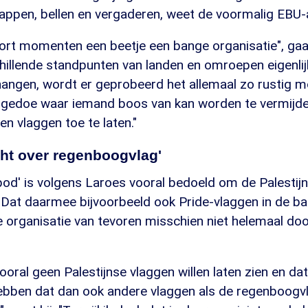
 appen, bellen en vergaderen, weet de voormalig EBU-
oort momenten een beetje een bange organisatie", gaat
hillende standpunten van landen en omroepen eigenlij
angen, wordt er geprobeerd het allemaal zo rustig mo
 gedoe waar iemand boos van kan worden te vermijde
n vlaggen toe te laten."
cht over regenboogvlag'
od' is volgens Laroes vooral bedoeld om de Palestijn
 Dat daarmee bijvoorbeeld ook Pride-vlaggen in de b
e organisatie van tevoren misschien niet helemaal do
vooral geen Palestijnse vlaggen willen laten zien en da
bben dat dan ook andere vlaggen als de regenboogvl