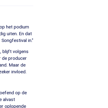
n op het podium
ig uiten. En dat
Songfestival in."
 blijft volgens
or de producer
land. Maar de
eker invloed.
eoefend op de
e alvast
der oplopende