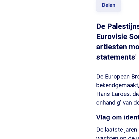
Delen
De Palestijn
Eurovisie So
artiesten mo
statements' 
De European Bro
bekendgemaakt, 
Hans Laroes, die
onhandig' van d
Vlag om identi
De laatste jare
wachten op de ui