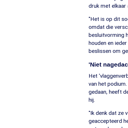
druk met elkaar
"Het is op dit s
omdat die versc
besluitvorming h
houden en ieder
beslissen om gee
'Niet nageda
Het 'vlaggenverb
van het podium.
gedaan, heeft d
hij.
"Ik denk dat ze 
geaccepteerd he