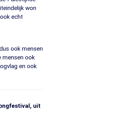
teindelijk won
 ook echt
n dus ook mensen
 die mensen ook
boogvlag en ook
ongfestival, uit