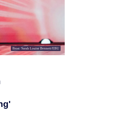
Bron: Sarah Louise Bennett/EBU
n
ng'