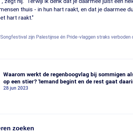
zegt hij. "Terwijl ik denk dat je daarmee juist een hel
mensen thuis - in hun hart raakt, en dat je daarmee du
et hart raakt."
Songfestival zijn Palestijnse én Pride-vlaggen straks verboden
Waarom werkt de regenboogvlag bij sommigen als
op een stier? 'Iemand begint en de rest gaat daar
28 jun 2023
ren zoeken