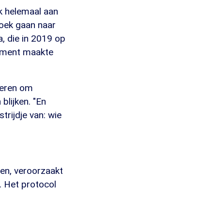
k helemaal aan
zoek gaan naar
, die in 2019 op
tement maakte
ieren om
blijken. "En
trijdje van: wie
en, veroorzaakt
. Het protocol