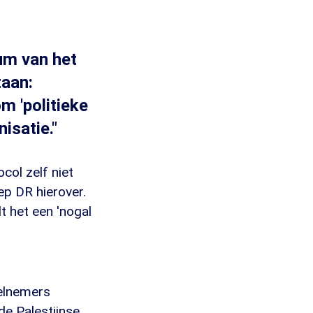
um van het
taan:
m 'politieke
isatie."
col zelf niet
p DR hierover.
t het een 'nogal
elnemers
de Palestijnse