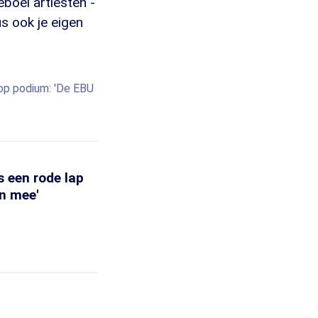
eboel artiesten -
s ook je eigen
 op podium: 'De EBU
 een rode lap
in mee'