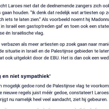
cht Laroes niet dat de deelnemende zangers zich oo
 gaan houden. "Ik denk dat redelijk wat artiesten op 
 iets te laten zien." Als voorbeeld noemt hij Madonna
l in Israël een gastoptreden gaf en toen ook een sta
se én Israëlische vlag.
t verbazen als meer artiesten op zoek gaan naar man
 situatie in Israël en de Palestijnse gebieden te laten 
dat ook uitgelokt door de EBU. Het is dan ook een weds
 en niet sympathiek'
m mogelijk gedoe rond de Palestijnse vlag te voorkom
 nieuwe regels juist méér gedoe, constateert Laroes
ijgt nu namelijk heel veel aandacht, ziet hij gebeuren.