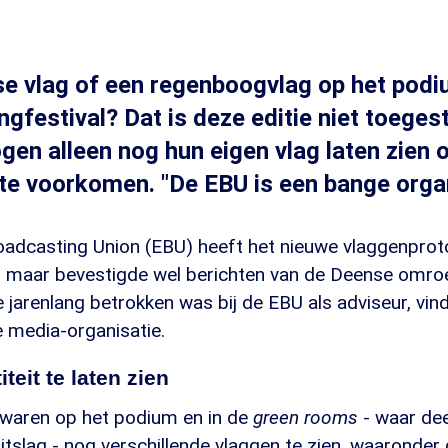
se vlag of een regenboogvlag op het podi
ngfestival? Dat is deze editie niet toeges
gen alleen nog hun eigen vlag laten zien o
te voorkomen. "De EBU is een bange organ
adcasting Union (EBU) heeft het nieuwe vlaggenproto
maar bevestigde wel berichten van de Deense omroe
 jarenlang betrokken was bij de EBU als adviseur, vind
e media-organisatie.
teit te laten zien
n waren op het podium en in de
green rooms
- waar de
tslag - nog verschillende vlaggen te zien, waaronder 