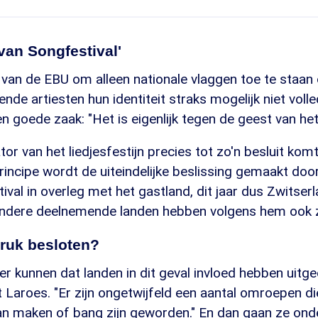
van Songfestival'
 van de EBU om alleen nationale vlaggen toe te staa
de artiesten hun identiteit straks mogelijk niet volled
n goede zaak: "Het is eigenlijk tegen de geest van het 
r van het liedjesfestijn precies tot zo'n besluit komt,
rincipe wordt de uiteindelijke beslissing gemaakt do
ival in overleg met het gastland, dit jaar dus Zwitser
dere deelnemende landen hebben volgens hem ook z
ruk besloten?
r kunnen dat landen in dit geval invloed hebben uitg
t Laroes. "Er zijn ongetwijfeld een aantal omroepen di
an maken of bang zijn geworden." En dan gaan ze on