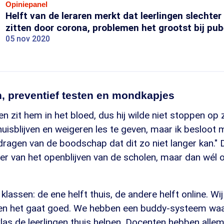
Opiniepanel
Helft van de leraren merkt dat leerlingen slechter 
zitten door corona, problemen het grootst bij pub
05 nov 2020
, preventief testen en mondkapjes
n zit hem in het bloed, dus hij wilde niet stoppen op 
thuisblijven en weigeren les te geven, maar ik besloot m
tdragen van de boodschap dat dit zo niet langer kan."
r van het openblijven van de scholen, maar dan wél o
klassen: de ene helft thuis, de andere helft online. Wi
en het gaat goed. We hebben een buddy-systeem waa
 klas de leerlingen thuis helpen. Docenten hebben alle