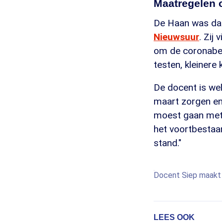
Maatregelen 
De Haan was daa
Nieuwsuur
. Zij
om de coronabes
testen, kleinere
De docent is wel
maart zorgen en 
moest gaan met l
het voortbestaa
stand."
Docent Siep maakt 
LEES OOK