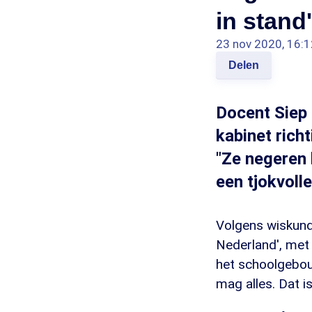
in stand'
23 nov 2020, 16:1
Delen
Docent Siep 
kabinet rich
"Ze negeren 
een tjokvoll
Volgens wiskunde
Nederland', met 
het schoolgebou
mag alles. Dat is