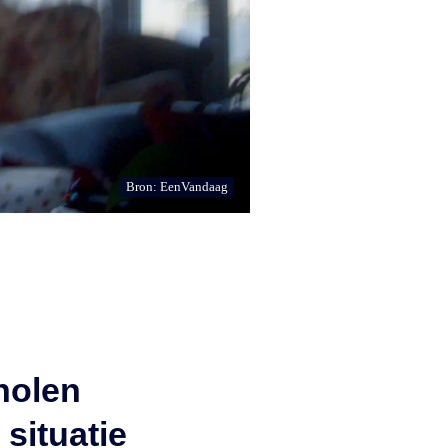
Bron: EenVandaag
holen
situatie