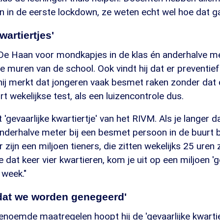
n in de eerste lockdown, ze weten echt wel hoe dat ga
wartiertjes'
 De Haan voor mondkapjes in de klas én anderhalve m
 muren van de school. Ook vindt hij dat er preventie
ij merkt dat jongeren vaak besmet raken zonder dat 
t wekelijkse test, als een luizencontrole dus.
 'gevaarlijke kwartiertje' van het RIVM. Als je langer 
nderhalve meter bij een besmet persoon in de buurt 
r zijn een miljoen tieners, die zitten wekelijks 25 ure
 dat keer vier kwartieren, kom je uit op een miljoen 'g
 week."
 dat we worden genegeerd'
oemde maatregelen hoopt hij de 'gevaarlijke kwartier