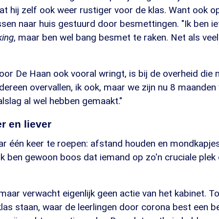
at hij zelf ook weer rustiger voor de klas. Want ook op
ssen naar huis gestuurd door besmettingen. "Ik ben i
king
, maar ben wel bang besmet te raken. Net als vee
or De Haan ook vooral wringt, is bij de overheid die ni
dereen overvallen, ik ook, maar we zijn nu 8 maanden
alslag al wel hebben gemaakt."
 en liever
ar één keer te roepen: afstand houden en mondkapje
 Ik ben gewoon boos dat iemand op zo'n cruciale plek 
n, maar verwacht eigenlijk geen actie van het kabinet. Toc
 klas staan, waar de leerlingen door corona best een b