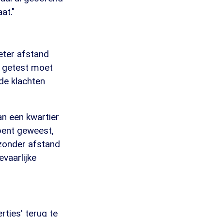
at."
eter afstand
f getest moet
de klachten
dan een kwartier
bent geweest,
n zonder afstand
evaarlijke
tjes' terug te