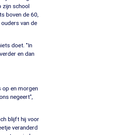
 zijn school
ets boven de 60,
l ouders van de
ets doet. "In
 verder en dan
s op en morgen
ons negeert",
h blijft hij voor
eetje veranderd