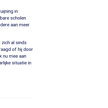
ijning in
lbare scholen
ndere aan meer
 zich al sinds
raagd of hij door
ik nu mee aan
ijke situatie in