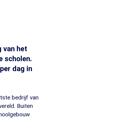
 van het
e scholen.
per dag in
ste bedrijf van
wereld. Buiten
choolgebouw