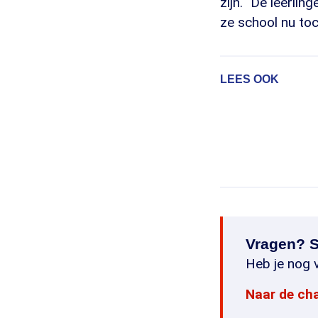
zijn. "De leerli
ze school nu toch
LEES OOK
Vragen? S
Heb je nog v
Naar de ch