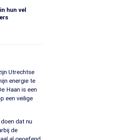
in hun vel
ers
zijn Utrechtse
ijn energie te
 De Haan is een
p een veilige
j doen dat nu
rbij de
maal al geoefend