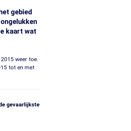
het gebied
l ongelukken
de kaart wat
s 2015 weer toe.
015 tot en met
de gevaarlijkste