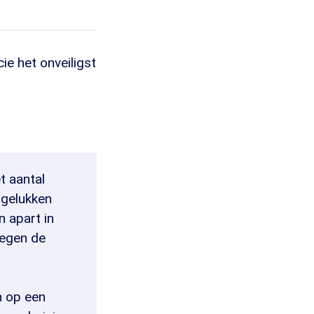
ie het onveiligst
t aantal
ngelukken
 apart in
tegen de
n op een