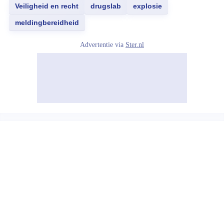
Veiligheid en recht
drugslab
explosie
meldingbereidheid
Advertentie via
Ster.nl