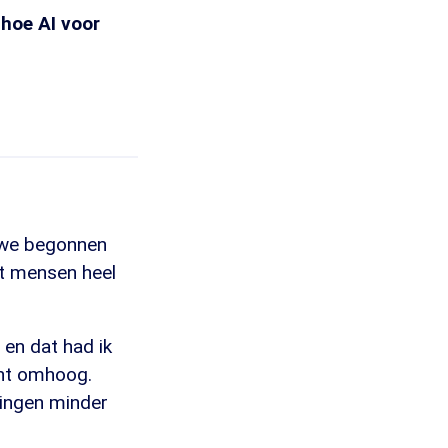
 hoe AI voor
n we begonnen
t mensen heel
 en dat had ik
ent omhoog.
ingen minder