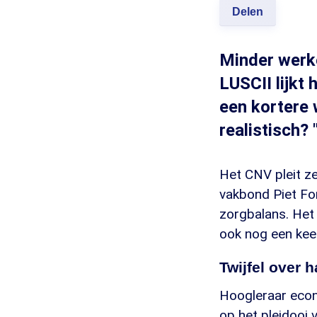
Delen
Minder werke
LUSCII lijkt
een kortere 
realistisch?
Het CNV pleit ze
vakbond Piet For
zorgbalans. Het 
ook nog een keer
Twijfel over 
Hoogleraar econo
op het pleidooi 