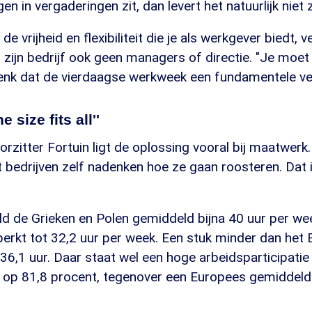
en in vergaderingen zit, dan levert het natuurlijk niet 
n de vrijheid en flexibiliteit die je als werkgever biedt,
 zijn bedrijf ook geen managers of directie. "Je moet 
denk dat de vierdaagse werkweek een fundamentele ver
e size fits all''
zitter Fortuin ligt de oplossing vooral bij maatwerk. 
aat bedrijven zelf nadenken hoe ze gaan roosteren. Dat 
d de Grieken en Polen gemiddeld bijna 40 uur per wee
perkt tot 32,2 uur per week. Een stuk minder dan het
6,1 uur. Daar staat wel een hoge arbeidsparticipatie
nd op 81,8 procent, tegenover een Europees gemiddeld