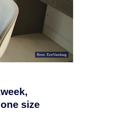
Bron: EenVandaag
kweek,
'one size