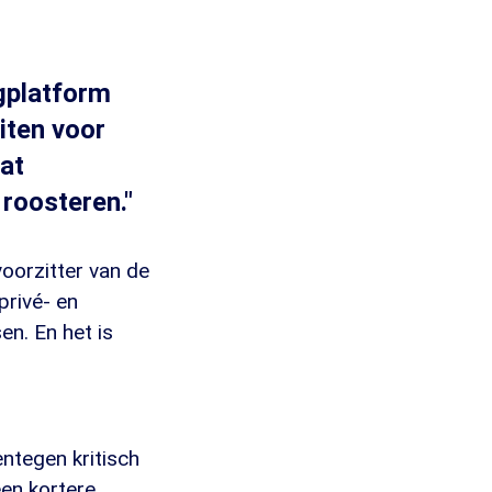
rgplatform
iten voor
at
 roosteren."
voorzitter van de
privé- en
en. En het is
entegen kritisch
een kortere