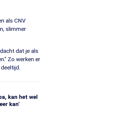
gen als CNV
n, slimmer
acht dat je als
n." Zo werken er
deeltijd.
a, kan het wel
eer kan'