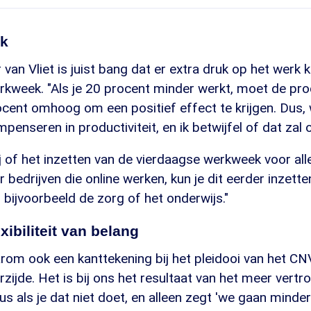
uk
van Vliet is juist bang dat er extra druk op het werk 
kweek. "Als je 20 procent minder werkt, moet de prod
ent omhoog om een positief effect te krijgen. Dus, wa
penseren in productiviteit, en ik betwijfel of dat zal
ij of het inzetten van de vierdaagse werkweek voor al
r bedrijven die online werken, kun je dit eerder inzette
r bijvoorbeeld de zorg of het onderwijs."
exibiliteit van belang
m ook een kanttekening bij het pleidooi van het CNV. 
erzijde. Het is bij ons het resultaat van het meer ver
 als je dat niet doet, en alleen zegt 'we gaan minde