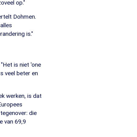
zoveel op."
 vertelt Dohmen.
alles
andering is."
"Het is niet 'one
is veel beter en
k werken, is dat
 Europees
 tegenover: die
e van 69,9