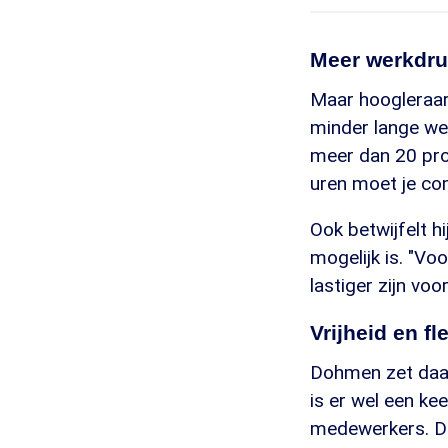
Meer werkdr
Maar hoogleraar 
minder lange wer
meer dan 20 proc
uren moet je com
Ook betwijfelt h
mogelijk is. "Voo
lastiger zijn voo
Vrijheid en fl
Dohmen zet daaro
is er wel een ke
medewerkers. Dus