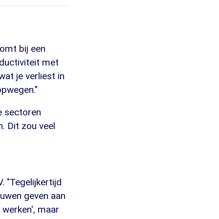
komt bij een
uctiviteit met
t je verliest in
 opwegen."
le sectoren
n. Dit zou veel
"Tegelijkertijd
trouwen geven aan
r werken', maar