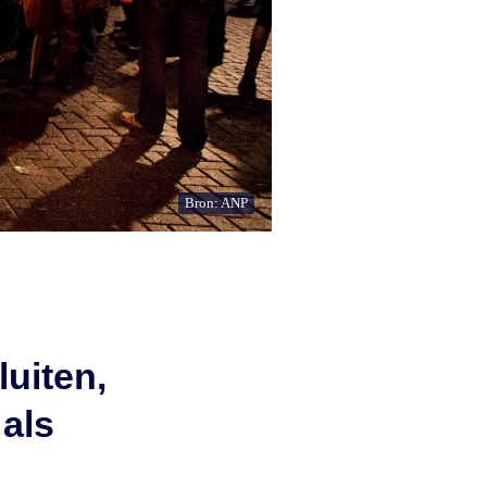
Bron: ANP
luiten,
 als