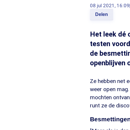
08 jul 2021, 16:09
Delen
Het leek dé 
testen voord
de besmettin
openblijven o
Ze hebben net ee
weer open mag. 
mochten ontvang
runt ze de disco
Besmettinge