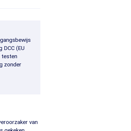
oegangsbewijs
ig DCC (EU
 testen
ng zonder
veroorzaker van
ns gekeken.