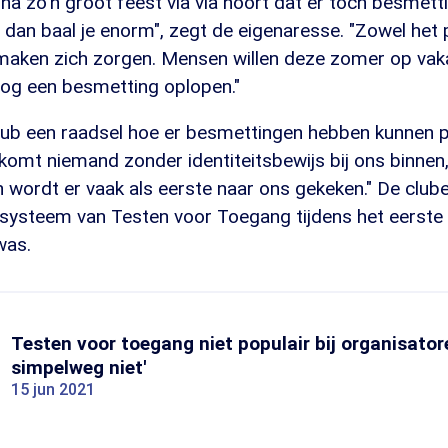
 na zo'n groot feest via via hoort dat er toch besmet
dan baal je enorm", zegt de eigenaresse. "Zowel het 
maken zich zorgen. Mensen willen deze zomer op vak
nog een besmetting oplopen."
club een raadsel hoe er besmettingen hebben kunnen p
komt niemand zonder identiteitsbewijs bij ons binnen
 wordt er vaak als eerste naar ons gekeken." De club
 systeem van Testen voor Toegang tijdens het eerst
was.
Testen voor toegang niet populair bij organisator
simpelweg niet'
15 jun 2021