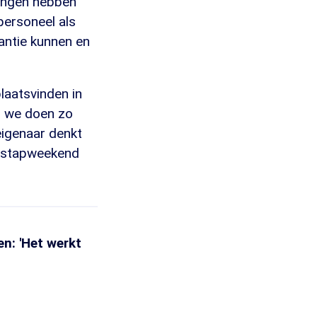
tingen hebben
personeel als
antie kunnen en
laatsvinden in
, we doen zo
eigenaar denkt
e stapweekend
en: 'Het werkt