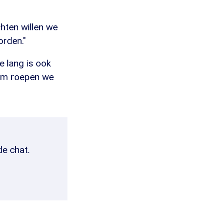
chten willen we
orden."
e lang is ook
rom roepen we
de chat.