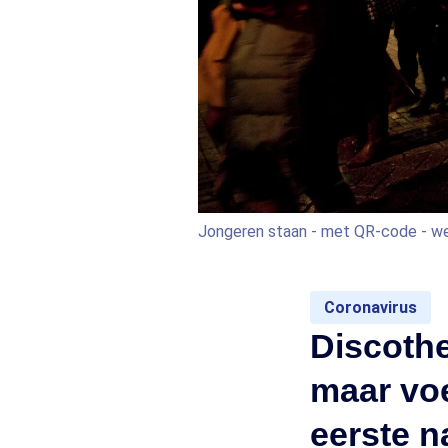
Jongeren staan - met QR-code - wee
Coronavirus
Discothe
maar voe
eerste n