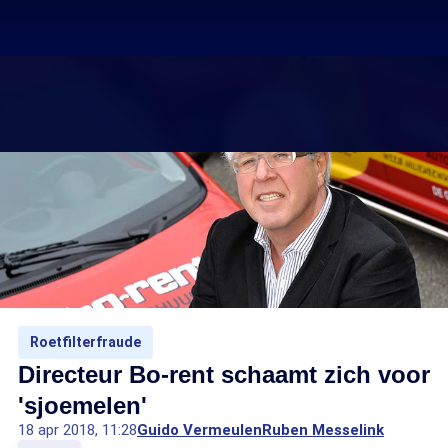
Roetfilterfraude
Directeur Bo-rent schaamt zich voor
'sjoemelen'
18 apr 2018, 11:28
Guido Vermeulen
Ruben Messelink