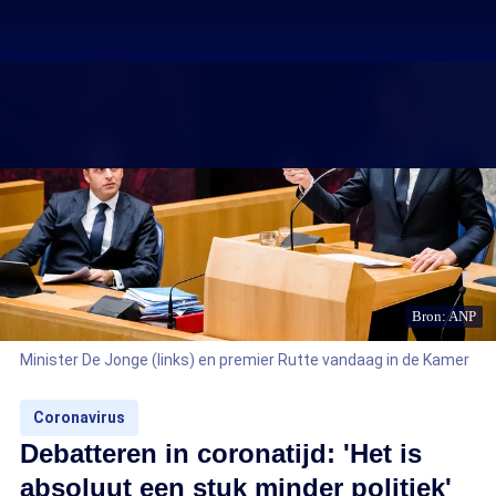
Bron: ANP
Minister De Jonge (links) en premier Rutte vandaag in de Kamer
Coronavirus
Debatteren in coronatijd: 'Het is
absoluut een stuk minder politiek'