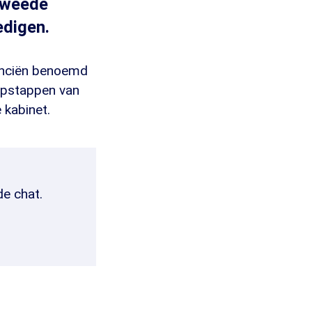
 Tweede
edigen.
nanciën benoemd
 opstappen van
 kabinet.
de chat.