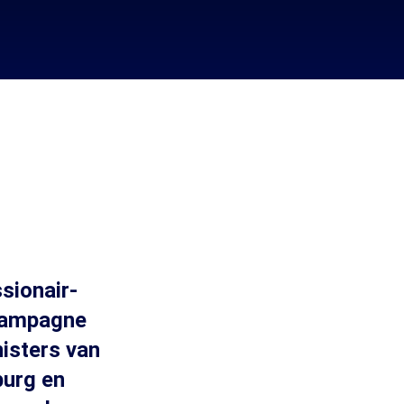
sionair-
 campagne
isters van
burg en