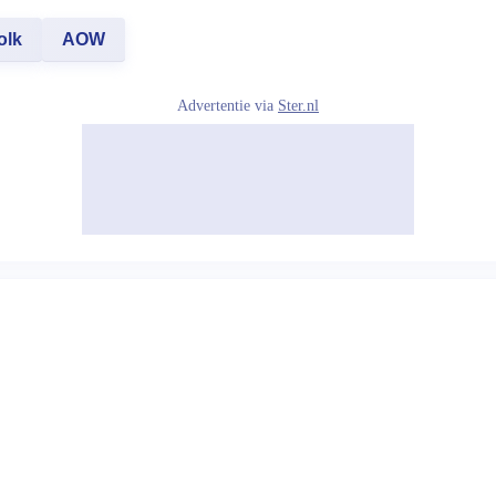
olk
AOW
Advertentie via
Ster.nl