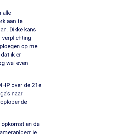
 alle
rk aan te
lan. Dikke kans
verplichting
raploegen op me
dat ik er
og wel even
 MHP over de 21e
ga's naar
 oplopende
e opkomst en de
cameraploeg: je