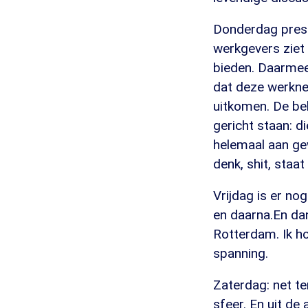
Donderdag prese
werkgevers ziet
bieden. Daarmee 
dat deze werkne
uitkomen. De be
gericht staan: d
helemaal aan ge
denk, shit, staa
Vrijdag is er n
en daarna.En da
Rotterdam. Ik h
spanning.
Zaterdag: net t
sfeer. En uit de