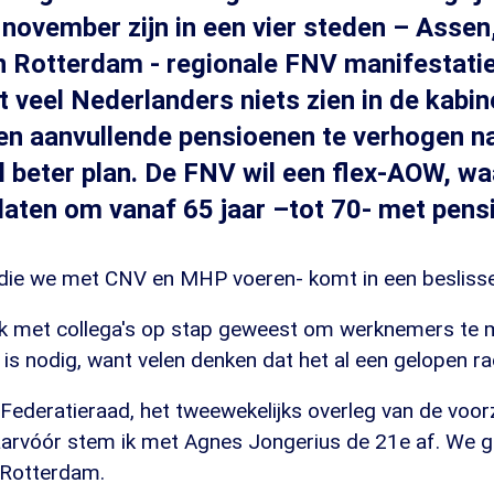
november zijn in een vier steden – Assen
n Rotterdam - regionale FNV manifestati
at veel Nederlanders niets zien in de kabi
 aanvullende pensioenen te verhogen naa
el beter plan. De FNV wil een flex-AOW, wa
elaten om vanaf 65 jaar –tot 70- met pens
 die we met CNV en MHP voeren- komt in een besliss
k met collega's op stap geweest om werknemers te 
 is nodig, want velen denken dat het al een gelopen rac
ederatieraad, het tweewekelijks overleg van de voorzi
rvóór stem ik met Agnes Jongerius de 21e af. We g
n Rotterdam.