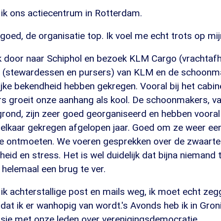
ik ons actiecentrum in Rotterdam.
oed, de organisatie top. Ik voel me echt trots op mijn
ik door naar Schiphol en bezoek KLM Cargo (vrachtafh
 (stewardessen en pursers) van KLM en de schoonma
ijke bekendheid hebben gekregen. Vooral bij het cabi
 groeit onze aanhang als kool. De schoonmakers, va
grond, zijn zeer goed georganiseerd en hebben vooral
r elkaar gekregen afgelopen jaar. Goed om ze weer ee
te ontmoeten. We voeren gesprekken over de zwaarte 
eid en stress. Het is wel duidelijk dat bijna niemand t
 helemaal een brug te ver.
k achterstallige post en mails weg, ik moet echt zeg
g dat ik er wanhopig van wordt.'s Avonds heb ik in Gro
ssie met onze leden over verenigingsdemocratie.