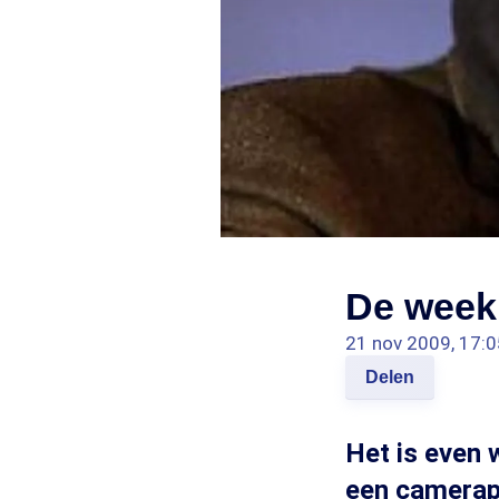
De week 
21 nov 2009, 17:0
Delen
Het is even 
een camerapl