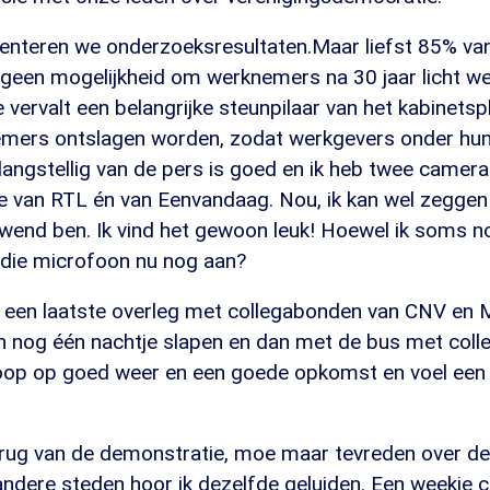
nteren we onderzoeksresultaten.Maar liefst 85% van
 geen mogelijkheid om werknemers na 30 jaar licht we
vervalt een belangrijke steunpilaar van het kabinetsp
mers ontslagen worden, zodat werkgevers onder hun 
langstellig van de pers is goed en ik heb twee came
ie van RTL én van Eenvandaag. Nou, ik kan wel zeggen 
wend ben. Ik vind het gewoon leuk! Hoewel ik soms n
t die microfoon nu nog aan?
og een laatste overleg met collegabonden van CNV en
n nog één nachtje slapen en dan met de bus met colle
oop op goed weer en een goede opkomst en voel een
erug van de demonstratie, moe maar tevreden over d
 andere steden hoor ik dezelfde geluiden. Een weekje 