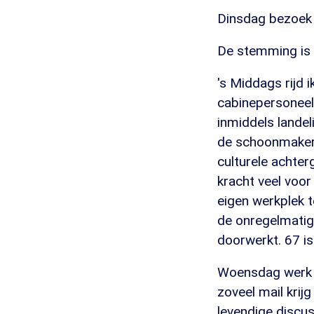
Dinsdag bezoek 
De stemming is g
's Middags rijd 
cabinepersoneel
inmiddels landel
de schoonmakers
culturele achter
kracht veel voo
eigen werkplek 
de onregelmatigh
doorwerkt. 67 is
Woensdag werk i
zoveel mail krij
levendige discu