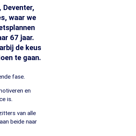
, Deventer,
es, waar we
netsplannen
r 67 jaar.
arbij de keus
ioen te gaan.
ende fase.
motiveren en
e is.
tters van alle
aan beide naar