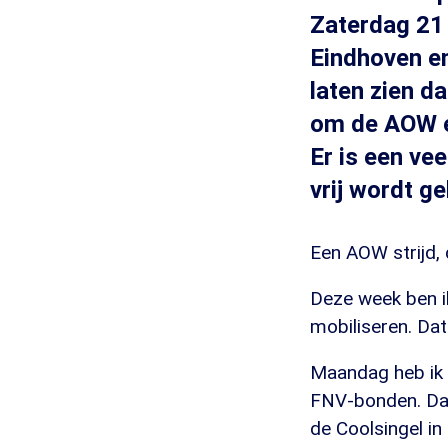
Zaterdag 21 
Eindhoven e
laten zien d
om de AOW en
Er is een ve
vrij wordt g
Een AOW strijd,
Deze week ben i
mobiliseren. Dat
Maandag heb ik F
FNV-bonden. Daa
de Coolsingel i