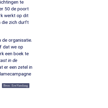
ichtingen te
er 50 de poort
rk werkt op dit
 die zich durft
n de organisatie.
of dat we op
erk een boek te
ast in de
at er een zetel in
reclamecampagne
Bron: EenVandaag