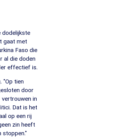
 dodelijkste
t gaat met
rkina Faso die
r al die doden
 effectief is.
. "Op tien
gesloten door
g vertrouwen in
ici. Dat is het
al op een rij
geen zin heeft
n stoppen."