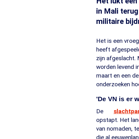
Het lukt ee
in Mali teru
militaire bi
Het is een vroe
heeft afgespeel
zijn afgeslacht
worden levend in
maart en een de
onderzoeken hoe
'De VN is er 
De
slachtpar
opstapt. Het lan
van nomaden, ter
die al eeuwenlan