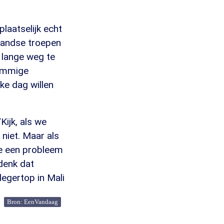
laatselijk echt
landse troepen
 lange weg te
Sommige
ke dag willen
Kijk, als we
 niet. Maar als
 ze een probleem
denk dat
 legertop in Mali
Bron: EenVandaag