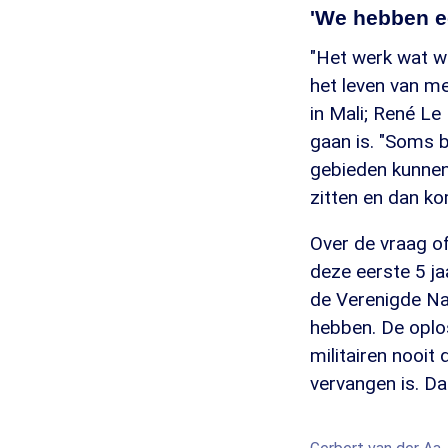
'We hebben ec
"Het werk wat we
het leven van m
in Mali; René Le
gaan is. "Soms 
gebieden kunnen
zitten en dan ko
Over de vraag of
deze eerste 5 jaa
de Verenigde Nat
hebben. De oplos
militairen nooit 
vervangen is. Dat