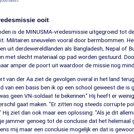
journalist
redesmissie ooit
oden is de MINUSMA-vredesmissie uitgegroeid tot de
it. Militairen sneuvelen vooral door bermbommen. He
n uit derdewereldlanden als Bangladesh, Nepal of Bu
 en met slecht materiaal op pad worden gestuurd. Doo
aar amper de poort uit waardoor de missie nog minder
rt van der Aa ziet de gevolgen overal in het land terug
d van een basis ben ik op een school geweest die is 
 was geen VN-soldaat te bekennen." Hij heeft er weini
rschil gaat maken. "Er zitten nog steeds corrupte polit
Hij ziet dan ook maar een oplossing: "Als je dit allema
je jammer genoeg tot de conclusie dat het helemaal 
gens mij maar een conclusie mogelijk en dat is gewoo