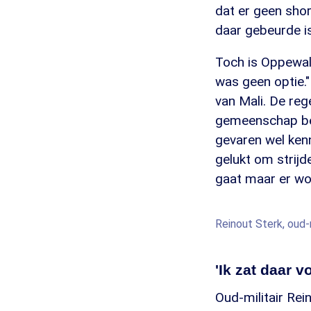
dat er geen shor
daar gebeurde is
Toch is Oppewal 
was geen optie."
van Mali. De reg
gemeenschap besl
gevaren wel kenn
gelukt om strijde
gaat maar er wo
Reinout Sterk, oud-m
'Ik zat daar v
Oud-militair Rei