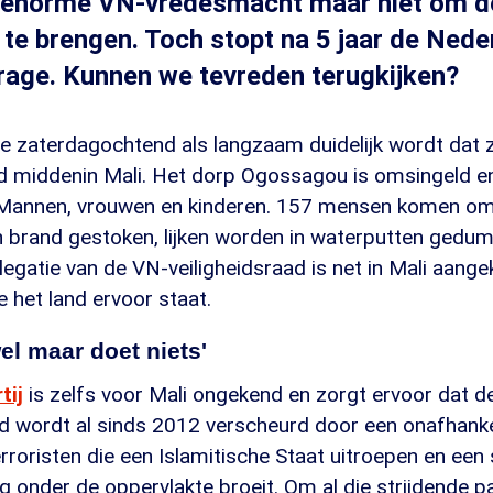
n enorme VN-vredesmacht maar niet om de
g te brengen. Toch stopt na 5 jaar de Ned
jdrage. Kunnen we tevreden terugkijken?
ge zaterdagochtend als langzaam duidelijk wordt dat 
d middenin Mali. Het dorp Ogossagou is omsingeld e
. Mannen, vrouwen en kinderen. 157 mensen komen 
 brand gestoken, lijken worden in waterputten gedump
legatie van de VN-veiligheidsraad is net in Mali aan
 het land ervoor staat.
wel maar doet niets'
tij
is zelfs voor Mali ongekend en zorgt ervoor dat d
d wordt al sinds 2012 verscheurd door een onafhankel
roristen die een Islamitische Staat uitroepen en ee
g onder de oppervlakte broeit. Om al die strijdende par