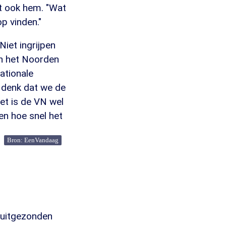
kt ook hem. "Wat
p vinden."
iet ingrijpen
in het Noorden
nationale
k denk dat we de
et is de VN wel
gen hoe snel het
Bron: EenVandaag
5 uitgezonden