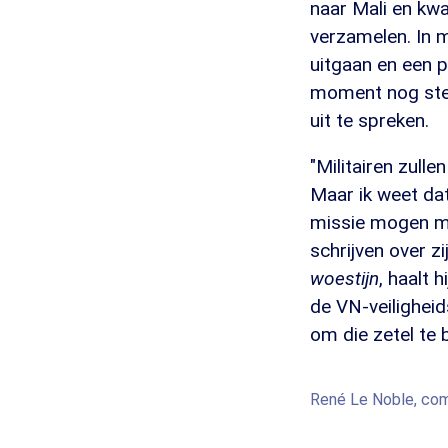
naar Mali en kwa
verzamelen. In 
uitgaan en een pa
moment nog steed
uit te spreken.
"Militairen zull
Maar ik weet dat
missie mogen maa
schrijven over zi
woestijn
, haalt 
de VN-veilighei
om die zetel te 
René Le Noble, com