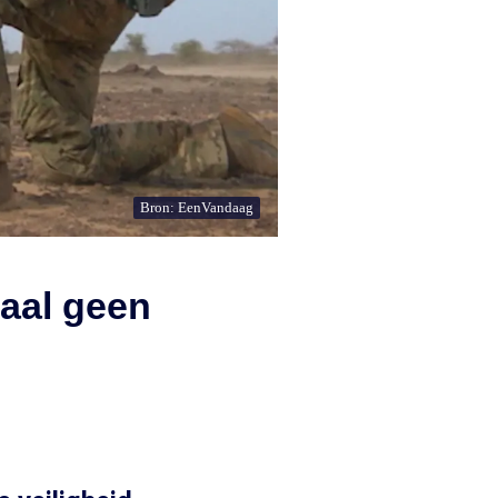
Bron: EenVandaag
maal geen