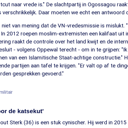
tcut naar vrede is." De slachtpartij in Ogossagou raa
 verschrikkelijk. Daar moeten we echt een antwoord o
niet van mening dat de VN-vredesmissie is mislukt. "N
 In 2012 roepen moslim-extremisten een kalifaat uit 
ering raakt de controle over het land kwijt en de inter
uit - volgens Oppewal terecht - om in te grijpen: "I
en van een Islamitische Staat-achtige constructie." H
nde partijen aan tafel te krijgen. "Er valt op af te din
rden gesprekken gevoerd."
ilitair
oor de katsekut'
nout Sterk (36) is een stuk cynischer. Hij werd in 201