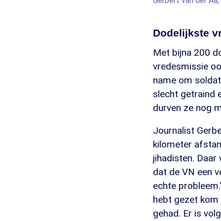
Gerbert van der Aa, 
Dodelijkste v
Met bijna 200 d
vredesmissie oo
name om soldate
slecht getraind
durven ze nog m
Journalist Gerbe
kilometer afstan
jihadisten. Daar
dat de VN een ve
echte probleem." 
hebt gezet kom 
gehad. Er is vol