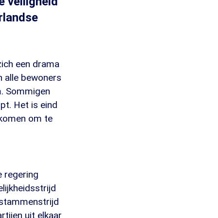
 veiligheid
erlandse
zich een drama
n alle bewoners
om. Sommigen
t. Het is eind
gekomen om te
e regering
ijkheidsstrijd
n stammenstrijd
tijen uit elkaar