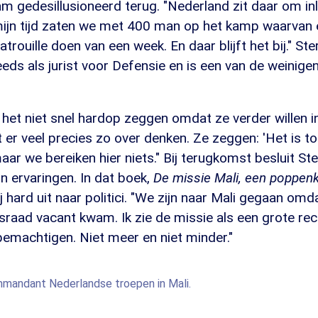
m gedesillusioneerd terug. "Nederland zit daar om inl
mijn tijd zaten we met 400 man op het kamp waarvan 
trouille doen van een week. En daar blijft het bij." Ste
s als jurist voor Defensie en is een van de weinigen
en het niet snel hardop zeggen omdat ze verder willen i
 er veel precies zo over denken. Ze zeggen: 'Het is t
r we bereiken hier niets." Bij terugkomst besluit St
jn ervaringen. In dat boek,
De missie Mali, een poppenk
hij hard uit naar politici. "We zijn naar Mali gegaan omd
dsraad vacant kwam. Ik zie de missie als een grote 
bemachtigen. Niet meer en niet minder."
mandant Nederlandse troepen in Mali.