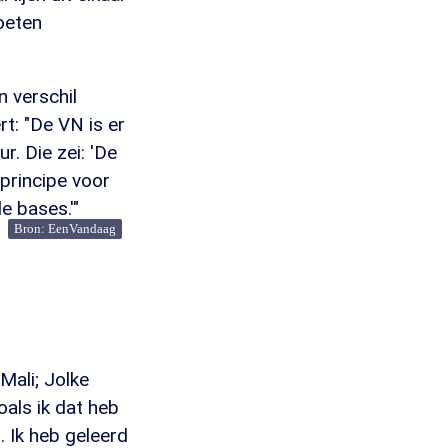
oeten
 verschil
t: "De VN is er
r. Die zei: 'De
 principe voor
e bases.'"
Bron: EenVandaag
Mali; Jolke
oals ik dat heb
. Ik heb geleerd