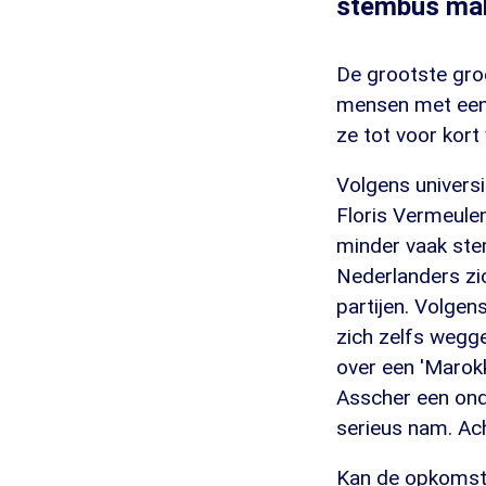
stembus mak
De grootste gro
mensen met een 
ze tot voor kort
Volgens universi
Floris Vermeule
minder vaak stem
Nederlanders zi
partijen. Volgen
zich zelfs weg
over een 'Marokk
Asscher een ond
serieus nam. Ac
Kan de opkomst 