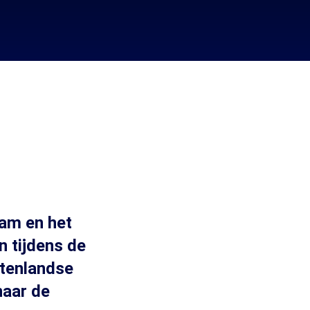
lam en het
n tijdens de
itenlandse
naar de