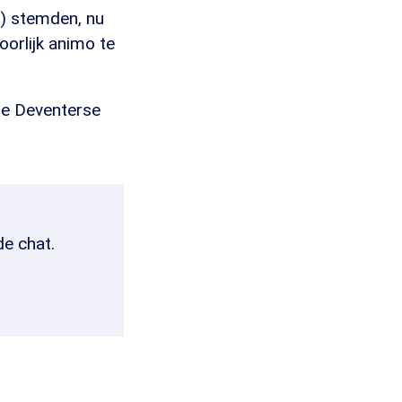
r) stemden, nu
orlijk animo te
de Deventerse
de chat.