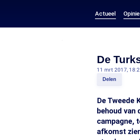
Actueel
Opini
De Turk
11 mrt 2017, 18:
Delen
De Tweede Ka
behoud van d
campagne, te
afkomst zien