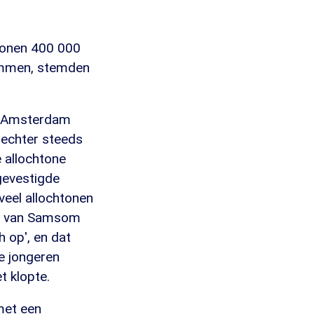
wonen 400 000
emmen, stemden
an Amsterdam
 echter steeds
e allochtone
gevestigde
veel allochtonen
en van Samsom
h op', en dat
e jongeren
t klopte.
met een