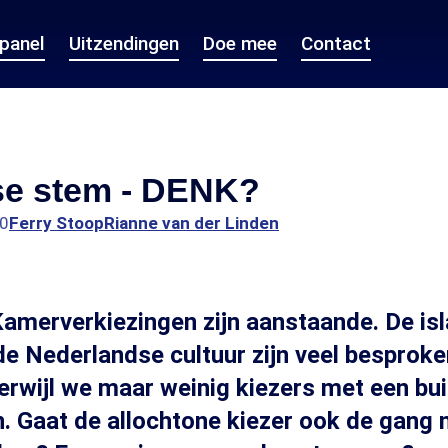
epanel
Uitzendingen
Doe mee
Contact
se stem - DENK?
20
Ferry Stoop
Rianne van der Linden
merverkiezingen zijn aanstaande. De is
e Nederlandse cultuur zijn veel besproke
rwijl we maar weinig kiezers met een bu
. Gaat de allochtone kiezer ook de gang 