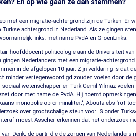
en? En op wie gaan ze dan stemmen?
ep met een migratie-achtergrond zijn de Turken. Er 
Turkse achtergrond in Nederland. Als ze gingen st
 voornamelijk links: met name PvdA en GroenLinks.
tair hoofddocent politicologie aan de Universiteit v
n gingen Nederlanders met een migratie-achtergrond
men in de afgelopen 10 jaar. Zijn verklaring is dat d
ch minder vertegenwoordigd zouden voelen door de 
s sociaal wetenschapper en Turk Cemil Yilmaz voelen 
gezet door met name de PvdA. Hij noemt opmerking
aans monopolie op criminaliteit', Aboutalebs 'rot toc
erzoek over grootschalige steun voor IS onder Turks
hteraf moest Asscher erkennen dat het onderzoek nie
van Denk, de partij die de zorgen van Nederlanders 