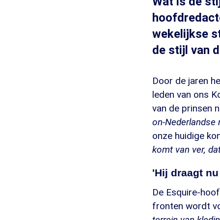
Wat is de st
hoofdredacte
wekelijkse st
de stijl van 
Door de jaren he
leden van ons Kon
van de prinsen 
on-Nederlandse 
onze huidige ko
komt van ver, dat
'Hij draagt n
De Esquire-hoofd
fronten wordt v
terrein van kledi