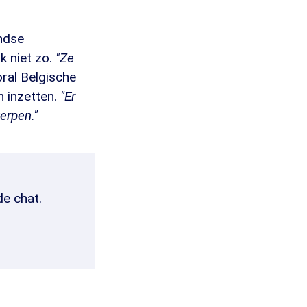
ndse
k niet zo.
"Ze
ral Belgische
 inzetten.
"Er
erpen."
de chat.