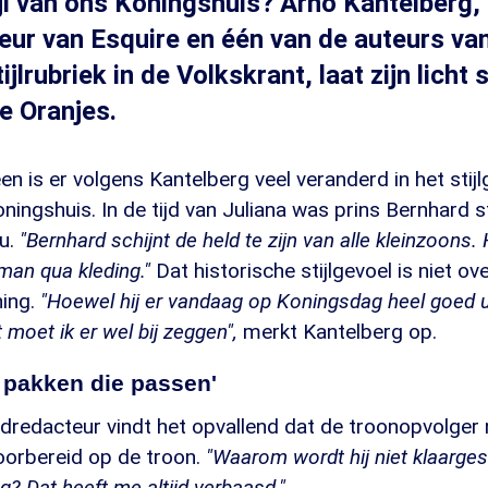
ijl van ons Koningshuis? Arno Kantelberg,
ur van Esquire en één van de auteurs va
ijlrubriek in de Volkskrant, laat zijn licht
de Oranjes.
en is er volgens Kantelberg veel veranderd in het stij
ingshuis. In de tijd van Juliana was prins Bernhard sti
nu.
"Bernhard schijnt de held te zijn van alle kleinzoons.
man qua kleding."
Dat historische stijlgevoel is niet o
ning.
"Hoewel hij er vandaag op Koningsdag heel goed uit
 moet ik er wel bij zeggen",
merkt Kantelberg op.
u pakken die passen'
redacteur vindt het opvallend dat de troonopvolger n
oorbereid op de troon.
"Waarom wordt hij niet klaarge
ng? Dat heeft me altijd verbaasd."