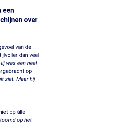
n een
 schijnen over
lgevoel van de
jlvoller dan veel
 Hij was een heel
vergebracht op
 ziet. Maar hij
iet op álle
stoomd op het