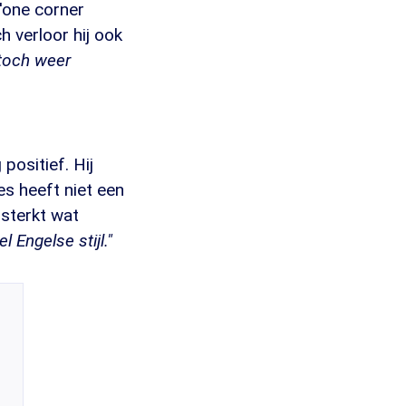
'one corner
h verloor hij ook
 toch weer
positief. Hij
es heeft niet een
rsterkt wat
l Engelse stijl."