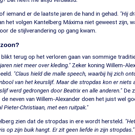
lsof iemand er de laatste jaren de hand in gehad.
"Hij d
an het volgen Kantelberg Máxima niet geweest zijn, w
 voor de stijlverandering op gang kwam.
 zoon?
blikt terug op het verloren gaan van sommige traditi
l jaren niet meer over kleding."
Zeker koning Willem-Alex
eeld.
"Claus hield die malle speech, waarbij hij zich ont
mbool van het keurslijf. Maar die stropdas kon er niets
slijf werd gedrongen door Beatrix en alle anderen."
De z
 de neven van Willem-Alexander doen het juist wel go
al Pieter-Christiaan, met een ruitpak."
berg zien dat de stropdas in ere wordt hersteld.
"Het
is op zijn buik hangt. Er zit geen liefde in zijn stropdas."