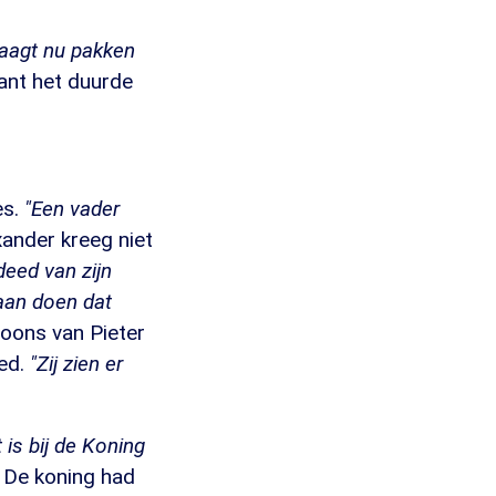
raagt nu pakken
ant het duurde
es.
"Een vader
ander kreeg niet
deed van zijn
 aan doen dat
oons van Pieter
ed.
"Zij zien er
 is bij de Koning
De koning had