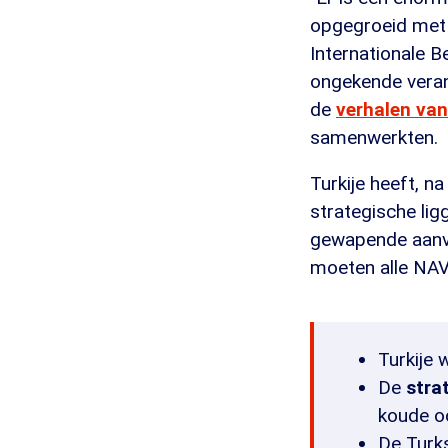
opgegroeid met d
Internationale 
ongekende veran
de
verhalen van
samenwerkten.
Turkije heeft, n
strategische lig
gewapende aanval
moeten alle NAVO
Turkije
De
stra
koude o
De Turks