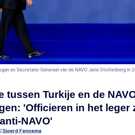
ogan en Secretaris-Generaal van de NAVO Jens Stoltenberg in 
ie tussen Turkije en de NAVO
en: 'Officieren in het leger z
 anti-NAVO'
2
Sjoerd Fennema