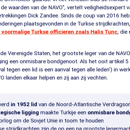
e waarden van de NAVO", vertelt veiligheidsexpert va
Betrekkingen Dick Zandee. Sinds de coup van 2016 heb
deringen plaatsgevonden in de Turkse strijdkrachten,
 voormalige Turkse officieren zoals Halis Tunc
, di
a de Verenigde Staten, het grootste leger van de NAVO
ging een onmisbare bondgenoot. Als het ooit artikel 5 
 tegen een lid is een aanval tegen alle leden') in wer
 landen elkaar helpen en zij aan zij vechten.
 werd
in 1952 lid
van de Noord-Atlantische Verdragsor
tegische ligging
maakte Turkije een
onmisbare bond
orlog om de Sovjet Unie in toom te houden
e strijdkrachten zijn de op een na grootste legermac