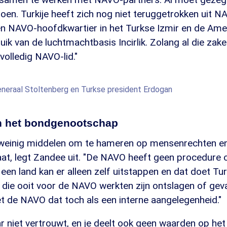
oen. Turkije heeft zich nog niet teruggetrokken uit N
en NAVO-hoofdkwartier in het Turkse Izmir en de Am
ik van de luchtmachtbasis Incirlik. Zolang al die zak
 volledig NAVO-lid."
neraal Stoltenberg en Turkse president Erdogan
n het bondgenootschap
weinig middelen om te hameren op mensenrechten en
at, legt Zandee uit. "De NAVO heeft geen procedure o
een land kan er alleen zelf uitstappen en dat doet Turk
en die ooit voor de NAVO werkten zijn ontslagen of gev
et de NAVO dat toch als een interne aangelegenheid."
ar niet vertrouwt, en je deelt ook geen waarden op he