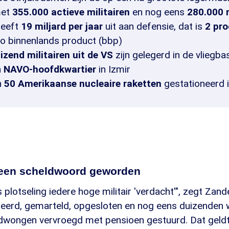
met
355.000 actieve militairen
en nog eens
280.000 r
geeft
19 miljard per jaar
uit aan defensie, dat is
2 pr
to binnenlands product (bbp)
izend militairen uit de VS
zijn gelegerd in de vliegbasi
n
NAVO-hoofdkwartier
in Izmir
n
50 Amerikaanse nucleaire raketten
gestationeerd i
s een scheldwoord geworden
plotseling iedere hoge militair 'verdacht'", zegt Zan
eerd, gemarteld, opgesloten en nog eens duizenden
dwongen vervroegd met pensioen gestuurd. Dat geld