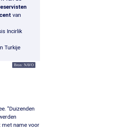
eservisten
ocent
van
s Incirlik
n Turkije
Bron: NAVO
dee. "Duizenden
 werden
t met name voor