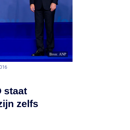
Bron: ANP
2016
 staat
ijn zelfs