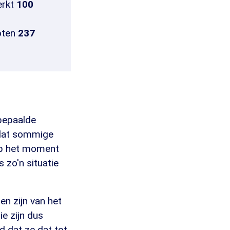
erkt
100
oten
237
 bepaalde
 dat sommige
"Op het moment
zo'n situatie
en zijn van het
ie zijn dus
 dat ze dat tot