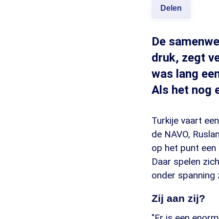
Delen
De samenwer
druk, zegt v
was lang een
Als het nog 
Turkije vaart ee
de NAVO, Rusland
op het punt een
Daar spelen zic
onder spanning 
Zij aan zij?
"Er is een enor