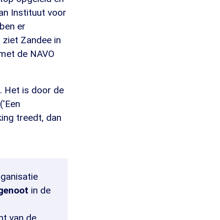
n Instituut voor
ben er
 ziet Zandee in
e met de NAVO
. Het is door de
('Een
king treedt, dan
ganisatie
genoot
in de
ht van de