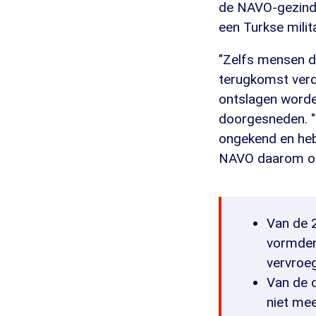
de NAVO-gezinde
een Turkse milit
"Zelfs mensen di
terugkomst verda
ontslagen word
doorgesneden. "Z
ongekend en heb
NAVO daarom ook
Van de 2
vormden
vervroe
Van de o
niet mee