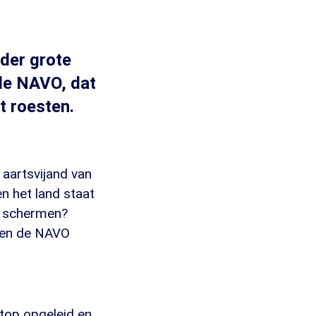
der grote
 de NAVO, dat
t roesten.
 aartsvijand van
en het land staat
e schermen?
e en de NAVO
 top opgeleid en