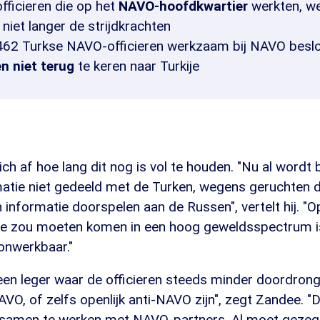
fficieren die op het
NAVO-hoofdkwartier
werkten, w
niet langer de strijdkrachten
462 Turkse NAVO-officieren werkzaam bij NAVO besl
en niet terug
te keren naar Turkije
ch af hoe lang dit nog is vol te houden. "Nu al wordt
matie niet gedeeld met de Turken, wegens geruchten
n informatie doorspelen aan de Russen", vertelt hij. 
ie zou moeten komen in een hoog geweldsspectrum is 
 onwerkbaar."
een leger waar de officieren steeds minder doordrong
VO, of zelfs openlijk anti-NAVO zijn", zegt Zandee. "D
samen te werken met NAVO-partners. Al moet gezegd