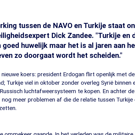
king tussen de NAVO en Turkije staat on
eiligheidsexpert Dick Zandee. "Turkije en
 goed huwelijk maar het is al jaren aan he
even zo doorgaat wordt het scheiden."
n nieuwe koers: president Erdogan flirt openlijk met de
; Turkije viel in oktober zonder overleg Syrië binnen 
 Russisch luchtafweersysteem te kopen. En achter d
h nog meer problemen af die de relatie tussen Turkij
zetten.
me ommekeer gaande. In het verleden was de militaire