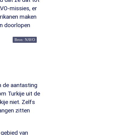
AVO-missies, er
erikanen maken
en doorlopen
Bron: NAVO
 de aantasting
m Turkije uit de
ije niet. Zelfs
angen zitten
t gebied van