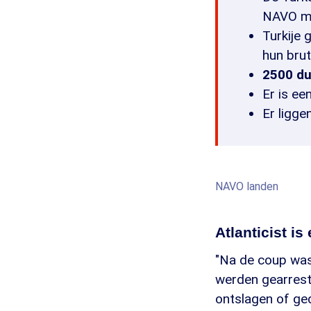
NAVO 
Turkije 
hun bru
2500 du
Er is ee
Er ligge
NAVO landen
Atlanticist i
"Na de coup was 
werden gearrest
ontslagen of ge