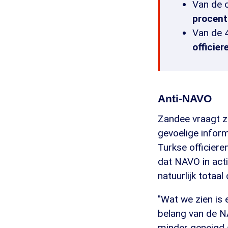
Van de o
procent
Van de 
officier
Anti-NAVO
Zandee vraagt zi
gevoelige infor
Turkse officiere
dat NAVO in act
natuurlijk totaal
"Wat we zien is 
belang van de NA
minder geneigd 