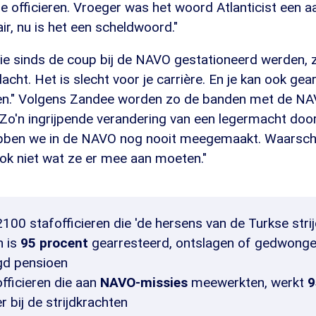
 officieren. Vroeger was het woord Atlanticist een a
air, nu is het een scheldwoord."
e sinds de coup bij de NAVO gestationeerd werden, zi
cht. Het is slecht voor je carrière. En je kan ook gea
en." Volgens Zandee worden zo de banden met de N
o'n ingrijpende verandering van een legermacht door 
ben we in de NAVO nog nooit meegemaakt. Waarschij
 niet wat ze er mee aan moeten."
100 stafofficieren die 'de hersens van de Turkse stri
 is
95 procent
gearresteerd, ontslagen of gedwong
gd pensioen
fficieren die aan
NAVO-missies
meewerkten, werkt
9
r bij de strijdkrachten