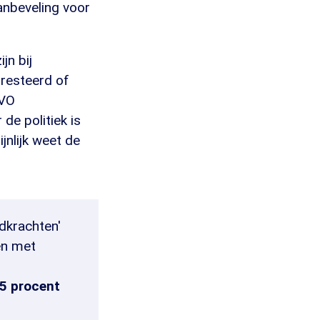
anbeveling voor
jn bij
rresteerd of
AVO
de politiek is
nlijk weet de
jdkrachten'
en met
5 procent