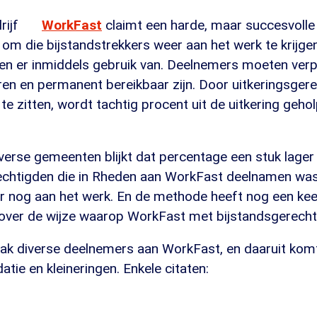
rijf
WorkFast
claimt een harde, maar succesvoll
m die bijstandstrekkers weer aan het werk te krijgen
 er inmiddels gebruik van. Deelnemers moeten verpli
eren en permanent bereikbaar zijn. Door uitkeringsger
 te zitten, wordt tachtig procent uit de uitkering geho
diverse gemeenten blijkt dat percentage een stuk lager 
echtigden die in Rheden aan WorkFast deelnamen wa
r nog aan het werk. En de methode heeft nog een keer
 over de wijze waarop WorkFast met bijstandsgerech
k diverse deelnemers aan WorkFast, en daaruit komt
atie en kleineringen. Enkele citaten: