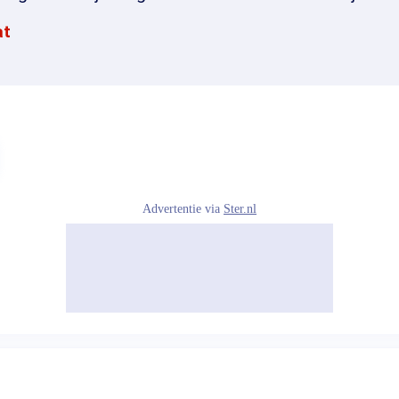
at
Advertentie via
Ster.nl