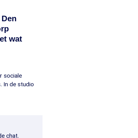
n Den
orp
et wat
 sociale
 In de studio
de chat.