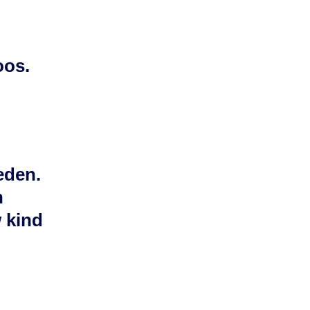
oos.
eden.
n
w kind