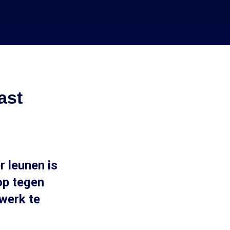
ast
r leunen is
op tegen
 werk te