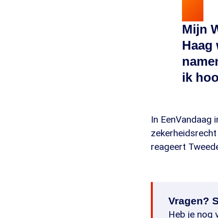
Mijn 
Haag 
namen
ik hoo
In EenVandaag i
zekerheidsrecht 
reageert Tweede
Vragen? S
Heb je nog v