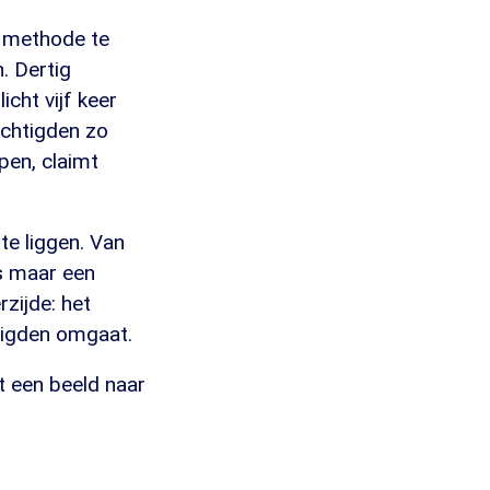
e methode te
. Dertig
cht vijf keer
echtigden zo
lpen, claimt
te liggen. Van
s maar een
zijde: het
tigden omgaat.
 een beeld naar