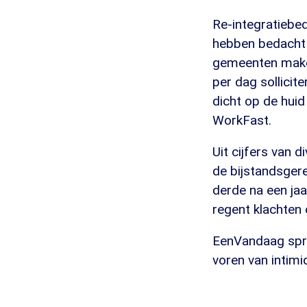
Re-integratiebed
hebben bedacht o
gemeenten maken
per dag sollicit
dicht op de huid
WorkFast.
Uit cijfers van 
de bijstandsger
derde na een jaa
regent klachten
EenVandaag spra
voren van intimid