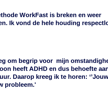
thode WorkFast is breken en weer
n. Ik vond de hele houding respectl
oeg om begrip voor mijn omstandigh
zoon heeft ADHD en dus behoefte aa
uur. Daarop kreeg ik te horen: ‘’Jou
uw probleem.'