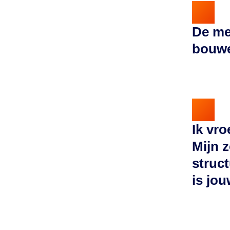
De me
bouwe
Ik vr
Mijn 
struct
is jo