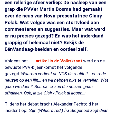
een rellerige sfeer verliep: De nasleep van een
grap die PVV'er Martin Bosma had gemaakt
over de neus van Nova-presentatrice Clairy
Polak. Wat volgde was een stortvloed aan
commentaren en suggesties. Maar wat werd
er nu precies gezegd? En was het inderdaad
grappig of helemaal niet? Bekijk de
EénVandaag-beelden en oordeel zelf.
Volgens het
artikel in de Volkskrant
werd op de
bewuste PVV-bijeenkomst het volgende
gezegd:
'Waarom verliest de NOS de realiteit... en rode
neuzen op een lijn... en wij hebben niks te vertellen. Wat
gaan we doen?' Bosma: 'Ik zou die neuzen gaan
afhakken. Ooh, ik zie Clairy Polak al liggen...'
Tijdens het debat bracht Alexander Pechtold het
incident op:
"Zijn (Wilders red.) fractiegenoot zegt daar