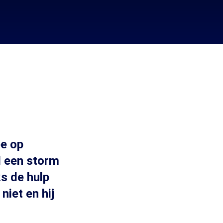
ee op
d een storm
ks de hulp
niet en hij