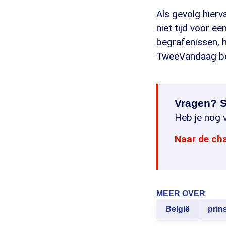
Als gevolg hierva
niet tijd voor 
begrafenissen, h
TweeVandaag beri
Vragen? S
Heb je nog v
Naar de ch
MEER OVER
België
prins