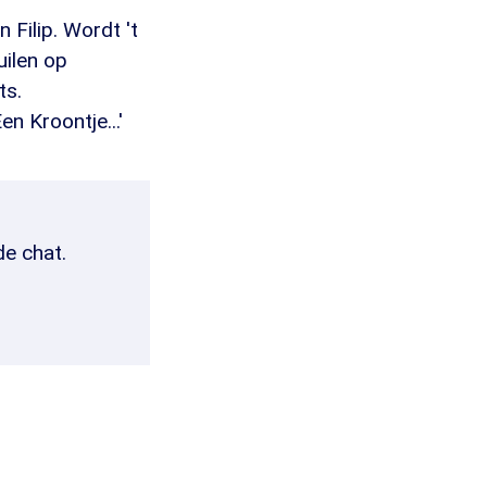
 Filip. Wordt 't
uilen op
ts.
n Kroontje...'
de chat.