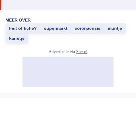
MEER OVER
Feit of fictie?
supermarkt
coronacrisis
muntje
karretje
Advertentie via
Ster.nl