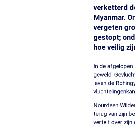
verketterd 
Myanmar. On
vergeten gr
gestopt; ond
hoe veilig z
In de afgelopen
geweld. Gevluch
leven de Rohingy
vluchtelingenka
Nourdeen Wildem
terug van zijn b
vertelt over zij