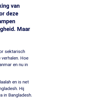
king van
or deze
kampen
igheid. Maar
or sektarisch
 verhalen. Hoe
yanmar en nu in
aalah en is net
gladesh. Hij
ya in Bangladesh.