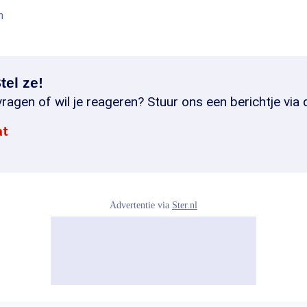
h
tel ze!
ragen of wil je reageren? Stuur ons een berichtje via 
at
Advertentie via
Ster.nl