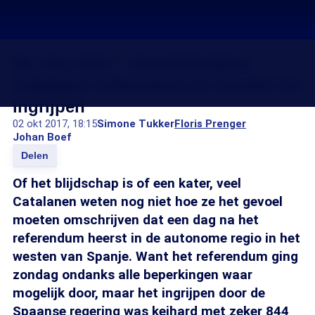
De 'day after': steunbetuiging
Catalaans referendum en woede om
ingrijpen
02 okt 2017, 18:15
Simone Tukker
Floris Prenger
Johan Boef
Delen
Of het blijdschap is of een kater, veel
Catalanen weten nog niet hoe ze het gevoel
moeten omschrijven dat een dag na het
referendum heerst in de autonome regio in het
westen van Spanje. Want het referendum ging
zondag ondanks alle beperkingen waar
mogelijk door, maar het ingrijpen door de
Spaanse regering was keihard met zeker 844